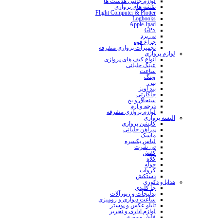
لوازم جانبی هدست ها
نقشه های پروازی
Flight Computer & Plotter
Logbooks
Apple-Ipad
GPS
نی برد
چراغ قوه
تجهیزات پروازی متفرقه
لوازم پروازی
انواع کیف های پروازی
عینک خلبانی
ساعت
وینگ
پین
بند آویز
جاکارتی
سنجاق و بج
درجه و آرم
لوازم پروازی متفرقه
البسه پروازی
کاپشن پروازی
پیراهن خلبانی
ماسک
لباس یکسره
تی شرت
کفش
کلاه
حوله
کروات
دستکش
هدایا و دکوری
جا کلیدی
بدلیجات و زیورآلات
ساعت دیواری و رومیزی
تابلو عکس و پوستر
لوازم اداری و تحریر
فلش مموری