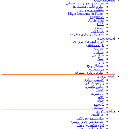
هدست و تجهیزات ارتباطی
لوازم جانبی هدست ها
نقشه های پروازی
Flight Computer & Plotter
Logbooks
Apple-Ipad
GPS
نی برد
چراغ قوه
تجهیزات پروازی متفرقه
لوازم پروازی
انواع کیف های پروازی
عینک خلبانی
ساعت
بند آویز
جاکارتی
وینگ
پین
سنجاق و بج
درجه و آرم
لوازم پروازی متفرقه
البسه پروازی
کاپشن پروازی
پیراهن خلبانی
لباس یکسره
کفش
تی شرت
کلاه
حوله
کروات
دستکش
هدایا و دکوری
جا کلیدی
بدلیجات و زیورآلات
ساعت دیواری و رومیزی
تابلو عکس و پوستر
لوازم اداری و تحریر