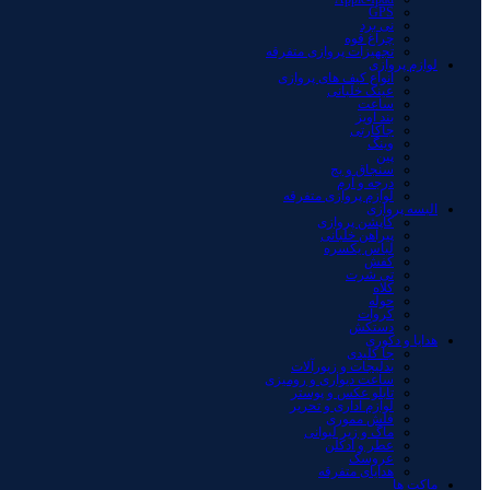
GPS
نی برد
چراغ قوه
تجهیزات پروازی متفرقه
لوازم پروازی
انواع کیف های پروازی
عینک خلبانی
ساعت
بند آویز
جاکارتی
وینگ
پین
سنجاق و بج
درجه و آرم
لوازم پروازی متفرقه
البسه پروازی
کاپشن پروازی
پیراهن خلبانی
لباس یکسره
کفش
تی شرت
کلاه
حوله
کروات
دستکش
هدایا و دکوری
جا کلیدی
بدلیجات و زیورآلات
ساعت دیواری و رومیزی
تابلو عکس و پوستر
لوازم اداری و تحریر
فلش مموری
ماگ و زیر لیوانی
عطر و ادکلن
عروسک
هدایای متفرقه
ماکت ها