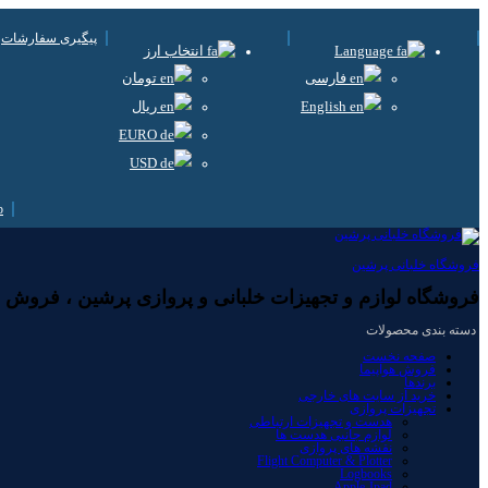
پیگیری سفارشات
Language
انتخاب ارز
فارسی
تومان
English
ریال
EURO
USD
فروشگاه خلبانی پرشین
فروشگاه لوازم و تجهیزات خلبانی و پروازی پرشین ، فروش لوا
دسته بندی محصولات
صفحه نخست
فروش هواپیما
برندها
خرید از سایت های خارجی
تجهیزات پروازی
هدست و تجهیزات ارتباطی
لوازم جانبی هدست ها
نقشه های پروازی
Flight Computer & Plotter
Logbooks
Apple-Ipad