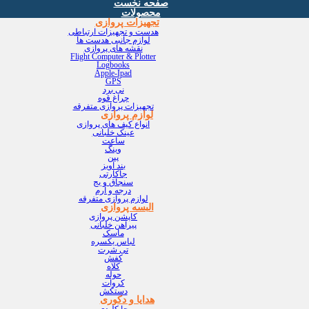
صفحه نخست
محصولات
تجهیزات پروازی
هدست و تجهیزات ارتباطی
لوازم جانبی هدست ها
نقشه های پروازی
Flight Computer & Plotter
Logbooks
Apple-Ipad
GPS
نی برد
چراغ قوه
تجهیزات پروازی متفرقه
لوازم پروازی
انواع کیف های پروازی
عینک خلبانی
ساعت
وینگ
پین
بند آویز
جاکارتی
سنجاق و بج
درجه و آرم
لوازم پروازی متفرقه
البسه پروازی
کاپشن پروازی
پیراهن خلبانی
ماسک
لباس یکسره
تی شرت
کفش
کلاه
حوله
کروات
دستکش
هدایا و دکوری
جا کلیدی