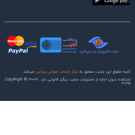
ق به
مرکز خدمات هوایی پرشین
میباشد .
استفاده بدون اجازه از محتویات سایت پیگرد قانونی دارد. CopyRight © 2007-