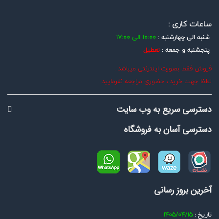
1
 میباشد .
اجعه نفرمایید .
ب سایت
شگاه