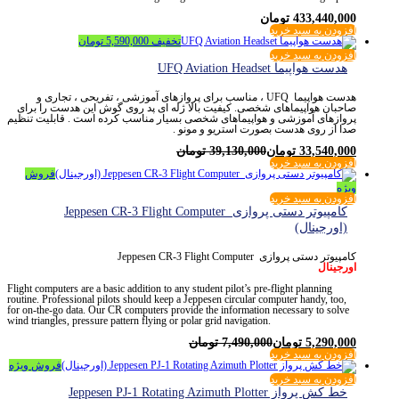
433,440,000
تومان
افزودن به سبد خرید
تخفیف
5,590,000
تومان
افزودن به سبد خرید
هدست هواپیما UFQ Aviation Headset
هدست هواپیما UFQ ، مناسب برای پروازهای آموزشی ، تفریحی ، تجاری و
صاحبان هواپیماهای شخصی. کیفیت بالا ژله ای پد روی گوش این هدست را برای
پروازهای آموزشی و هواپیماهای شخصی بسیار مناسب کرده است . قابلیت تنظیم
صدا از روی هدست بصورت استریو و مونو .
33,540,000
تومان
39,130,000
تومان
افزودن به سبد خرید
فروش
ویژه
افزودن به سبد خرید
کامپیوتر دستی پروازی Jeppesen CR-3 Flight Computer
(اورجینال)
کامپیوتر دستی پروازی Jeppesen CR-3 Flight Computer
اورجینال
Flight computers are a basic addition to any student pilot’s pre-flight planning
routine. Professional pilots should keep a Jeppesen circular computer handy, too,
for on-the-go data. Our CR computers provide the information necessary to solve
wind triangles, pressure pattern flying or polar grid navigation.
5,290,000
تومان
7,490,000
تومان
افزودن به سبد خرید
فروش ویژه
افزودن به سبد خرید
خط کش پرواز Jeppesen PJ-1 Rotating Azimuth Plotter