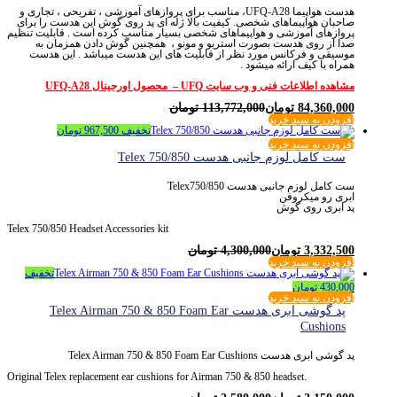
هدست هواپیما UFQ-A28، مناسب برای پروازهای آموزشی ، تفریحی ، تجاری و
صاحبان هواپیماهای شخصی. کیفیت بالا ژله ای پد روی گوش این هدست را برای
پروازهای آموزشی و هواپیماهای شخصی بسیار مناسب کرده است . قابلیت تنظیم
صدا از روی هدست بصورت استریو و مونو ، همچنین گوش دادن همزمان به
موسیقی و فرکانس مورد نظر از قابلیت های این هدست میباشد . این هدست
همراه با کیف ارائه میشود .
مشاهده اطلاعات فنی و وب سایت UFQ – محصول اورجینال UFQ-A28
84,360,000
تومان
113,772,000
تومان
افزودن به سبد خرید
تخفیف
967,500
تومان
افزودن به سبد خرید
ست کامل لوزم جانبی هدست Telex 750/850
ست کامل لوزم جانبی هدست Telex750/850
ابری رو میکروفن
پد ابری روی گوش
Telex 750/850 Headset Accessories kit
3,332,500
تومان
4,300,000
تومان
افزودن به سبد خرید
تخفیف
430,000
تومان
افزودن به سبد خرید
پد گوشی ابری هدست Telex Airman 750 & 850 Foam Ear
Cushions
پد گوشی ابری هدست Telex Airman 750 & 850 Foam Ear Cushions
Original Telex replacement ear cushions for Airman 750 & 850 headset.