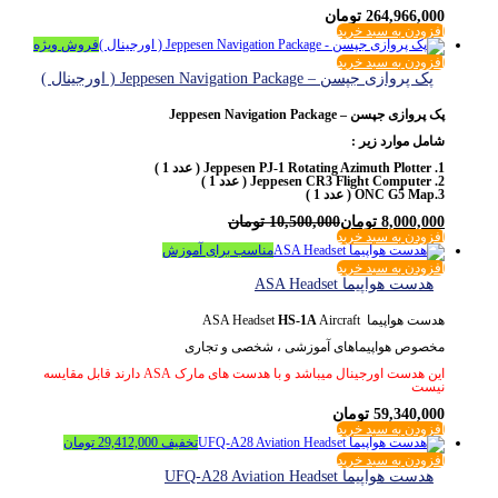
264,966,000
تومان
افزودن به سبد خرید
فروش ویژه
افزودن به سبد خرید
پک پروازی جپسن – Jeppesen Navigation Package ( اورجینال )
پک پروازی جپسن – Jeppesen Navigation Package
شامل موارد زیر :
1. Jeppesen PJ-1 Rotating Azimuth Plotter ( عدد 1 )
2. Jeppesen CR3 Flight Computer ( عدد 1 )
3.ONC G5 Map ( عدد 1 )
8,000,000
تومان
10,500,000
تومان
افزودن به سبد خرید
مناسب برای آموزش
افزودن به سبد خرید
هدست هواپیما ASA Headset
هدست هواپیما ASA Headset
Aircraft
HS-1A
مخصوص هواپیماهای آموزشی ، شخصی و تجاری
این هدست اورجینال میباشد و با هدست های مارک ASA دارند قابل مقایسه
نیست
59,340,000
تومان
افزودن به سبد خرید
تخفیف
29,412,000
تومان
افزودن به سبد خرید
هدست هواپیما UFQ-A28 Aviation Headset