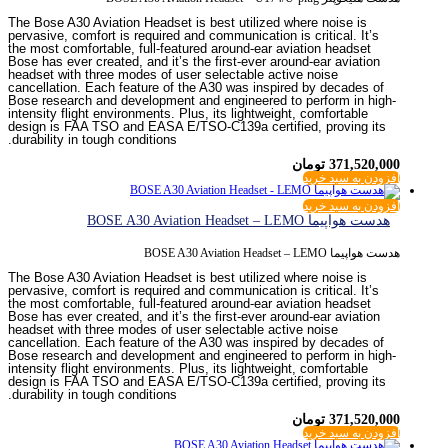
The Bose A30 Aviation Headset is best utilized where noise is
pervasive, comfort is required and communication is critical. It’s
the most comfortable, full-featured around-ear aviation headset
Bose has ever created, and it’s the first-ever around-ear aviation
headset with three modes of user selectable active noise
cancellation. Each feature of the A30 was inspired by decades of
Bose research and development and engineered to perform in high-
intensity flight environments. Plus, its lightweight, comfortable
design is FAA TSO and EASA E/TSO-C139a certified, proving its
durability in tough conditions.
371,520,000
تومان
افزودن به سبد خرید
افزودن به سبد خرید
هدست هواپیما BOSE A30 Aviation Headset – LEMO
هدست هواپیما BOSE A30 Aviation Headset – LEMO
The Bose A30 Aviation Headset is best utilized where noise is
pervasive, comfort is required and communication is critical. It’s
the most comfortable, full-featured around-ear aviation headset
Bose has ever created, and it’s the first-ever around-ear aviation
headset with three modes of user selectable active noise
cancellation. Each feature of the A30 was inspired by decades of
Bose research and development and engineered to perform in high-
intensity flight environments. Plus, its lightweight, comfortable
design is FAA TSO and EASA E/TSO-C139a certified, proving its
durability in tough conditions.
371,520,000
تومان
افزودن به سبد خرید