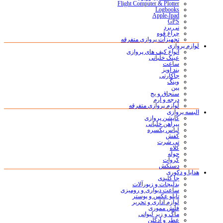
Flight Computer & Plotter
Logbooks
Apple-Ipad
GPS
نی برد
چراغ قوه
تجهیزات پروازی متفرقه
لوازم پروازی
انواع کیف های پروازی
عینک خلبانی
ساعت
بند آویز
جاکارتی
وینگ
پین
سنجاق و بج
درجه و آرم
لوازم پروازی متفرقه
البسه پروازی
کاپشن پروازی
پیراهن خلبانی
لباس یکسره
کفش
تی شرت
کلاه
حوله
کروات
دستکش
هدایا و دکوری
جا کلیدی
بدلیجات و زیورآلات
ساعت دیواری و رومیزی
تابلو عکس و پوستر
لوازم اداری و تحریر
فلش مموری
ماگ و زیر لیوانی
عطر و ادکلن