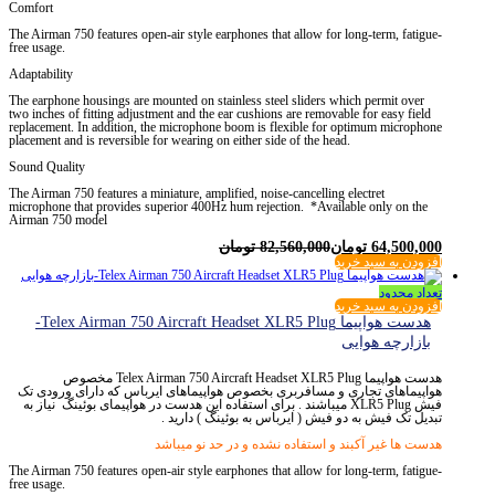
Comfort
The Airman 750 features open-air style earphones that allow for long-term, fatigue-
free usage.
Adaptability
The earphone housings are mounted on stainless steel sliders which permit over
two inches of fitting adjustment and the ear cushions are removable for easy field
replacement. In addition, the microphone boom is flexible for optimum microphone
placement and is reversible for wearing on either side of the head.
Sound Quality
The Airman 750 features a miniature, amplified, noise-cancelling electret
microphone that provides superior 400Hz hum rejection. *Available only on the
Airman 750 model
64,500,000
تومان
82,560,000
تومان
افزودن به سبد خرید
تعداد محدود
افزودن به سبد خرید
هدست هواپیما Telex Airman 750 Aircraft Headset XLR5 Plug-
بازارچه هوایی
هدست هواپیما Telex Airman 750 Aircraft Headset XLR5 Plug مخصوص
هواپیماهای تجاری و مسافربری بخصوص هواپیماهای ایرباس که دارای ورودی تک
فیش XLR5 Plug میباشند . برای استفاده این هدست در هواپیمای بوئینگ نیاز به
تبدیل تک فیش به دو فیش ( ایرباس به بوئینگ ) دارید .
هدست ها غیر آکبند و استفاده نشده و در حد نو میباشد
The Airman 750 features open-air style earphones that allow for long-term, fatigue-
free usage.