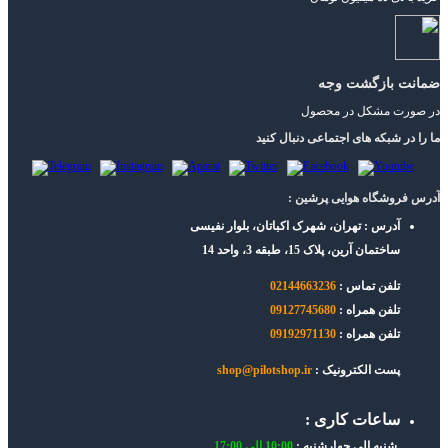
ضمانت بازگشت وجه
در صورت مشکل در محصول
ما را در شبکه های اجتماعی دنبال کنید
آدرس فروشگاه هوایی پرشین :
آدرس : تهران، شهرک اکباتان، بلوار نفیسی
ساختمان آرین، پلاک 15، طبقه 3، واحد 14
تلفن تماس :
02144663236
تلفن همراه :
09127745680
تلفن همراه :
09192971130
پست الکترونیک :
shop@pilotshop.ir
ساعات کاری :
شنبه الی چهارشنبه :
10:00 الی 17:00