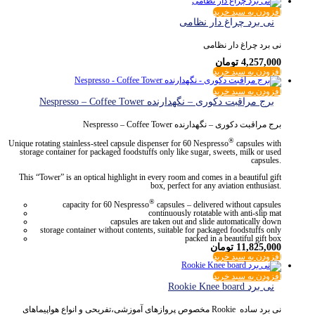
افزودن به سبد خرید
نی برد چراغ دار نظامی
نی برد چراغ دار نظامی
4,257,000
تومان
افزودن به سبد خرید
افزودن به سبد خرید
برج مراقبت دکوری – نگهدارنده Nespresso – Coffee Tower
برج مراقبت دکوری – نگهدارنده Nespresso – Coffee Tower
®
Unique rotating stainless-steel capsule dispenser for 60 Nespresso
capsules with
storage container for packaged foodstuffs only like sugar, sweets, milk or used
capsules.
This “Tower” is an optical highlight in every room and comes in a beautiful gift
box, perfect for any aviation enthusiast.
®
capacity for 60 Nespresso
capsules – delivered without capsules
continuously rotatable with anti-slip mat
capsules are taken out and slide automatically down
storage container without contents, suitable for packaged foodstuffs only
packed in a beautiful gift box
11,825,000
تومان
افزودن به سبد خرید
افزودن به سبد خرید
نی برد Rookie Knee board
نی برد ساده Rookie مخصوص پروازهای آموزشی،تفریحی و انواع هواپیماهای