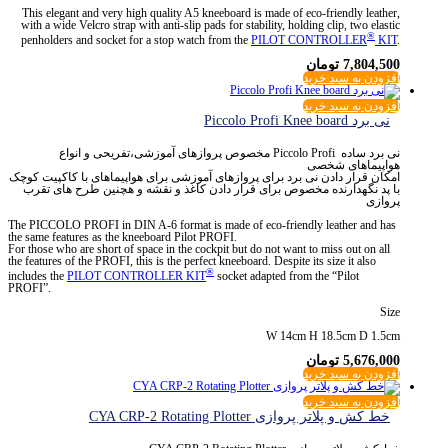
This elegant and very high quality A5 kneeboard is made of eco-friendly leather,
with a wide Velcro strap with anti-slip pads for stability, holding clip, two elastic
®
penholders and socket for a stop watch from the
PILOT CONTROLLER
KIT
.
7,804,500
تومان
افزودن به سبد خرید
افزودن به سبد خرید
نی برد Piccolo Profi Knee board
نی برد ساده Piccolo Profi مخصوص پروازهای آموزشی،تفریحی و انواع
هواپیماهای شخصی
امکان قرار دادن نی برد برای پروازهای آموزشی برای هواپیماهای با کاکپیت کوچک
با پد نگهدارنده مخصوص برای قرار دادن کاغذ و نقشه و هچنین طرح های تقرب
پروازی
The PICCOLO PROFI in DIN A-6 format is made of eco-friendly leather and has
the same features as the kneeboard Pilot PROFI.
For those who are short of space in the cockpit but do not want to miss out on all
the features of the PROFI, this is the perfect kneeboard. Despite its size it also
®
includes the
PILOT CONTROLLER KIT
socket adapted from the “Pilot
PROFI”.
Size
W 14cm H 18.5cm D 1.5cm
5,676,000
تومان
افزودن به سبد خرید
افزودن به سبد خرید
خط کش و پلاتر پروازی CYA CRP-2 Rotating Plotter