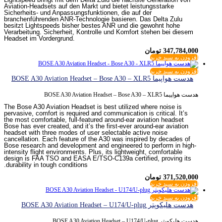
Aviation-Headsets auf den Markt und bietet leistungsstarke
Sicherheits- und Anpassungsfunktionen, die auf der
branchenführenden ANR-Technologie basieren. Das Delta Zulu
besitzt Lightspeeds bisher bestes ANR und die gewohnt hohe
Verarbeitung. Sicherheit, Kontrolle und Komfort stehen bei diesem
Headset im Vordergrund.
347,784,000
تومان
افزودن به سبد خرید
افزودن به سبد خرید
هدست هواپیما BOSE A30 Aviation Headset – Bose A30 – XLR5
هدست هواپیما BOSE A30 Aviation Headset – Bose A30 – XLR5
The Bose A30 Aviation Headset is best utilized where noise is
pervasive, comfort is required and communication is critical. It’s
the most comfortable, full-featured around-ear aviation headset
Bose has ever created, and it’s the first-ever around-ear aviation
headset with three modes of user selectable active noise
cancellation. Each feature of the A30 was inspired by decades of
Bose research and development and engineered to perform in high-
intensity flight environments. Plus, its lightweight, comfortable
design is FAA TSO and EASA E/TSO-C139a certified, proving its
durability in tough conditions.
371,520,000
تومان
افزودن به سبد خرید
افزودن به سبد خرید
هدست هلیکوپتر BOSE A30 Aviation Headset – U174/U-plug
هدست هلیکوپتر BOSE A30 Aviation Headset – U174/U-plug