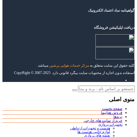
گواهینامه نماد اعتماد الکترونیک
دریافت اپلیکیشن فروشگاه
کلیه حقوق این سایت متعلق به
مرکز خدمات هوایی پرشین
میباشد .
استفاده بدون اجازه از محتویات سایت پیگرد قانونی دارد. CopyRight © 2007-2025
منوی اصلی
صفحه نخست
فروش هواپیما
برندها
خرید از سایت های خارجی
تجهیزات پروازی
هدست و تجهیزات ارتباطی
لوازم جانبی هدست ها
نقشه های پروازی