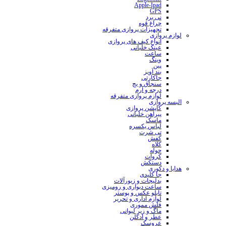
Apple-Ipad
GPS
نی برد
چراغ قوه
تجهیزات پروازی متفرقه
لوازم پروازی
انواع کیف های پروازی
عینک خلبانی
ساعت
وینگ
پین
بند آویز
جاکارتی
سنجاق و بج
درجه و آرم
لوازم پروازی متفرقه
البسه پروازی
کاپشن پروازی
پیراهن خلبانی
ماسک
لباس یکسره
تی شرت
کفش
کلاه
حوله
کروات
دستکش
هدایا و دکوری
جا کلیدی
بدلیجات و زیورآلات
ساعت دیواری و رومیزی
تابلو عکس و پوستر
لوازم اداری و تحریر
فلش مموری
ماگ و زیر لیوانی
عطر و ادکلن
عروسک