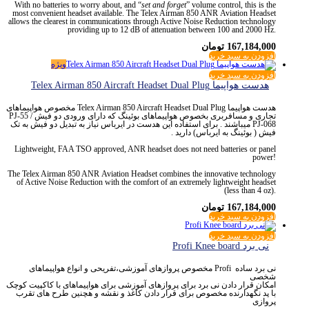
With no batteries to worry about, and “
set and forget
” volume control, this is the
most convenient headset available. The Telex Airman 850
ANR
Aviation Headset
allows the clearest in communications through
Active Noise Reduction
technology
providing up to 12 dB of attenuation between 100 and 2000 Hz.
167,184,000
تومان
افزودن به سبد خرید
ویژه
افزودن به سبد خرید
هدست هواپیما Telex Airman 850 Aircraft Headset Dual Plug
هدست هواپیما Telex Airman 850 Aircraft Headset Dual Plug مخصوص هواپیماهای
تجاری و مسافربری بخصوص هواپیماهای بوئینگ که دارای ورودی دو فیش PJ-55 /
PJ-068 میباشند . برای استفاده این هدست در ایرباس نیاز به تبدیل دو فیش به تک
فیش ( بوئینگ به ایرباس) دارید .
Lightweight, FAA
TSO
approved,
ANR
headset does not need batteries or
panel
power
!
The Telex Airman 850
ANR
Aviation Headset combines the innovative technology
of
Active Noise Reduction
with the comfort of an extremely lightweight headset
(less than 4 oz).
167,184,000
تومان
افزودن به سبد خرید
افزودن به سبد خرید
نی برد Profi Knee board
نی برد ساده Profi مخصوص پروازهای آموزشی،تفریحی و انواع هواپیماهای
شخصی
امکان قرار دادن نی برد برای پروازهای آموزشی برای هواپیماهای با کاکپیت کوچک
با پد نگهدارنده مخصوص برای قرار دادن کاغذ و نقشه و هچنین طرح های تقرب
پروازی