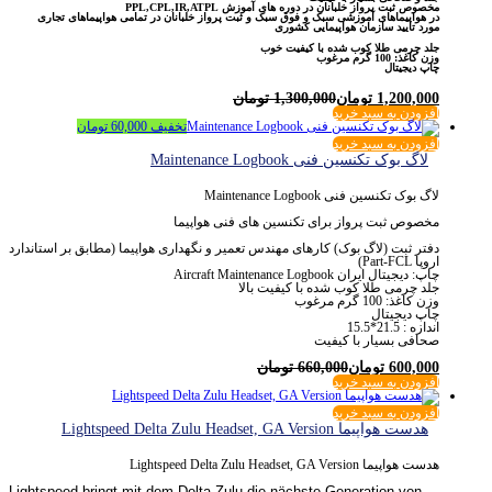
مخصوص ثبت پرواز خلبانان در دوره های آموزش PPL,CPL,IR,ATPL
در هواپیماهای آموزشی سبک و فوق سبک و ثبت پرواز خلبانان در تمامی هواپیماهای تجاری
مورد تایید سازمان هواپیمایی کشوری
جلد چرمی طلا کوب شده با کیفیت خوب
وزن کاغذ: 100 گرم مرغوب
چاپ دیجیتال
1,200,000
تومان
1,300,000
تومان
افزودن به سبد خرید
تخفیف
60,000
تومان
افزودن به سبد خرید
لاگ بوک تکنسین فنی Maintenance Logbook
لاگ بوک تکنسین فنی Maintenance Logbook
مخصوص ثبت پرواز برای تکنسین های فنی هواپیما
دفتر ثبت (لاگ بوک) کارهای مهندس تعمیر و نگهداری هواپیما (مطابق بر استاندارد
اروپا Part-FCL)
چاپ: دیجیتال ایران Aircraft Maintenance Logbook
جلد چرمی طلا کوب شده با کیفیت بالا
وزن کاغذ: 100 گرم مرغوب
چاپ دیجیتال
اندازه : 21.5*15.5
صحافی بسیار با کیفیت
600,000
تومان
660,000
تومان
افزودن به سبد خرید
افزودن به سبد خرید
هدست هواپیما Lightspeed Delta Zulu Headset, GA Version
هدست هواپیما Lightspeed Delta Zulu Headset, GA Version
Lightspeed bringt mit dem Delta Zulu die nächste Generation von