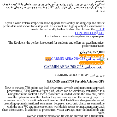
شخصی
امکان قرار دادن نی برد برای پروازهای آموزشی برای هواپیماهای با کاکپیت کوچک
با پد نگهدارنده مخصوص برای قرار دادن کاغذ و نقشه و هچنین طرح های تقرب
پروازی
s you a wide Velcro strap with anti-slip pads for stability, holding clip and elastic
penholders and socket for a stop watThis elegant and high quality A5 kneeboard is
made ofeco-friendly leather. It also offerch from the
PILOT
®
CONTROLLER
KIT
.
On the back there is also a place for a spare pen.
The Rookie is the perfect kneeboard for students and offers an excellent price-
performance ratio.
4,257,000
تومان
افزودن به سبد خرید
ویژه
افزودن به سبد خرید
جی پی اس GARMIN AERA 760 GPS
جی پی اس GARMIN AERA 760 GPS
GARMIN aera®760 Portable Aviation GPS
New to the aera 760, pilots can load departures, arrivals and instrument approach
procedures (IAPs) within a flight plan, which can be wirelessly transferred to a
navigator in the cockpit. Once a procedure is loaded within the aera 760, pilots
have the option to view the chart or they can overlay it on the moving map. IFR
enroute charts, VFR sectionals and Garmin FliteCharts® are also geo-referenced,
providing optimal situational awareness. Jeppesen electronic charts are compatible
with the aera 760 and give customers worldwide access to instrument approach
chart information. In addition to procedures, victor airways, user-defined holds and
holds
over an existing navigation fix can be entered into a flight plan.