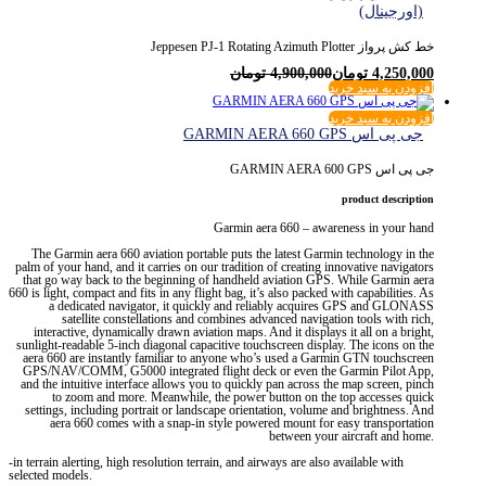
(اورجینال)
خط کش پرواز Jeppesen PJ-1 Rotating Azimuth Plotter
4,250,000
تومان
4,900,000
تومان
افزودن به سبد خرید
افزودن به سبد خرید
جی پی اس GARMIN AERA 660 GPS
جی پی اس GARMIN AERA 600 GPS
product description
Garmin aera 660 – awareness in your hand
The Garmin aera 660 aviation portable puts the latest Garmin technology in the
palm of your hand, and it carries on our tradition of creating innovative navigators
that go way back to the beginning of handheld aviation GPS. While Garmin aera
660 is light, compact and fits in any flight bag, it’s also packed with capabilities. As
a dedicated navigator, it quickly and reliably acquires GPS and GLONASS
satellite constellations and combines advanced navigation tools with rich,
interactive, dynamically drawn aviation maps. And it displays it all on a bright,
sunlight-readable 5-inch diagonal capacitive touchscreen display. The icons on the
aera 660 are instantly familiar to anyone who’s used a Garmin GTN touchscreen
GPS/NAV/COMM, G5000 integrated flight deck or even the Garmin Pilot App,
and the intuitive interface allows you to quickly pan across the map screen, pinch
to zoom and more. Meanwhile, the power button on the top accesses quick
settings, including portrait or landscape orientation, volume and brightness. And
aera 660 comes with a snap-in style powered mount for easy transportation
between your aircraft and home.
-in terrain alerting, high resolution terrain, and airways are also available with
selected models.