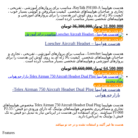
هدست هواپیما RayTalk PH100-A، مناسب برای پروازهای آموزشی ، تفریحی ،
تجاری و صاحبان هواپیماهای شخصی. کیفیت میکروفن و گوشی بسیار خوب ،
کیفیت بالا ژله ای پد روی گوش این هدست را برای پروازهای آموزشی و
هواپیماهای شخصی بسیار مناسب کرده است.
31,800,000
تومان
36,300,000
تومان
افزودن به سبد خرید
مناسب برای آموزش
افزودن به سبد خرید
هدست هواپیما – Loescher Aircraft Headset
هدست هواپیما Loescher ، مناسب برای پروازهای آموزشی ، تفریحی ، تجاری و
صاحبان هواپیماهای شخصی. کیفیت بالا ژله ای پد روی گوش این هدست را برای
پروازهای آموزشی و هواپیماهای شخصی بسیار مناسب کرده است .
64,500,000
تومان
69,660,000
تومان
افزودن به سبد خرید
تعداد محدود
افزودن به سبد خرید
هدست هواپیما Telex Airman 750 Aircraft Headset Dual Plug-
بازارچه هوایی
هدست هواپیما Telex Airman 750 Aircraft Headset Dual Plug مخصوص هواپیماهای
تجاری و مسافربری بخصوص هواپیماهای بوئینگ که دارای ورودی دو فیش PJ-55 /
PJ-068 میباشند . برای استفاده این هدست در ایرباس نیاز به تبدیل دو فیش به تک
فیش ( بوئینگ به ایرباس) دارید .
هدست ها غیر آکبند و استفاده نشده و در حد نو میباشد
Features