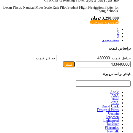
خط کش و پلاتر پروازی CYA CRP-2 Rotating Plotter
Lexan Plastic Nautical Miles Scale Rule Pilot Student Flight Navigation Plotter for
Flying Schools.
3,290,000
تومان
افزودن به سبد خرید
1
2
3
صفحه بعدی
براساس قیمت
حداقل قیمت
حداکثر قیمت
فیلتر
فیلتر بر اساس برند
Apple
ASA
Bose
CYA
David Clark
Design 4 Pilots
Garmin
Jeppesen
Lightspeed
loescher
Platronics
RayTalk