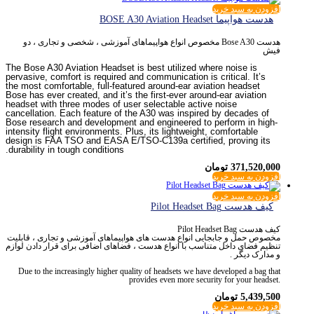
افزودن به سبد خرید
هدست هواپیما BOSE A30 Aviation Headset
هدست Bose A30 مخصوص انواع هواپیماهای آموزشی ، شخصی و تجاری ، دو
فیش
The Bose A30 Aviation Headset is best utilized where noise is
pervasive, comfort is required and communication is critical. It’s
the most comfortable, full-featured around-ear aviation headset
Bose has ever created, and it’s the first-ever around-ear aviation
headset with three modes of user selectable active noise
cancellation. Each feature of the A30 was inspired by decades of
Bose research and development and engineered to perform in high-
intensity flight environments. Plus, its lightweight, comfortable
design is FAA TSO and EASA E/TSO-C139a certified, proving its
durability in tough conditions.
371,520,000
تومان
افزودن به سبد خرید
افزودن به سبد خرید
کیف هدست Pilot Headset Bag
کیف هدست Pilot Headset Bag
مخصوص حمل و جابجایی انواع هدست های هواپیماهای آموزشی و تجاری ، قابلیت
تنظیم فضای داخل متناسب با انواع هدست ، فضاهای اضافی برای قرار دادن لوازم
و مدارک دیگر .
Due to the increasingly higher quality of headsets we have developed a bag that
provides even more security for your headset.
5,439,500
تومان
افزودن به سبد خرید