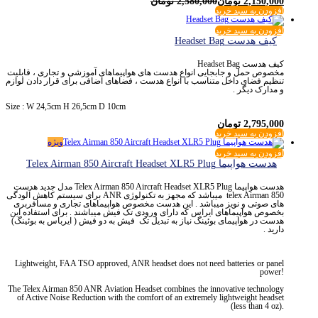
2,150,000
تومان
2,580,000
تومان
افزودن به سبد خرید
افزودن به سبد خرید
کیف هدست Headset Bag
کیف هدست Headset Bag
مخصوص حمل و جابجایی انواع هدست های هواپیماهای آموزشی و تجاری ، قابلیت
تنظیم فضای داخل متناسب با انواع هدست ، فضاهای اضافی برای قرار دادن لوازم
و مدارک دیگر .
Size : W 24,5cm H 26,5cm D 10cm
2,795,000
تومان
افزودن به سبد خرید
ویژه
افزودن به سبد خرید
هدست هواپیما Telex Airman 850 Aircraft Headset XLR5 Plug
هدست هواپیما Telex Airman 850 Aircraft Headset XLR5 Plug مدل جدید هدست
telex Airman 850 میباشد که مجهز به تکنولوژی ANR برای سیستم کاهش آلودگی
های صوتی و نویز میباشد . این هدست مخصوص هواپیماهای تجاری و مسافربری
بخصوص هواپیماهای ایراس که دارای ورودی تک فیش میباشند . برای استفاده این
هدست در هواپیمای بوئینگ نیاز به تبدیل تک فیش به دو فیش ( ایرباس به بوئینگ)
دارید .
Lightweight, FAA
TSO
approved,
ANR
headset does not need batteries or
panel
power
!
The Telex Airman 850
ANR
Aviation Headset combines the innovative technology
of
Active Noise Reduction
with the comfort of an extremely lightweight headset
(less than 4 oz).