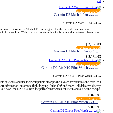
لغو
افزودن به سبد خرید
ساعت Garmin D2 Mach 1 Pro
ساعت Garmin D2 Mach 1 Pro
 and more. Garmin D2 Mach 1 Pro is designed for the most demanding pilot
ut of the cockpit. With extensive aviation, health, fitness and smartwatch features –
$
2,159.03
افزودن به سبد خرید
ساعت Garmin D2 Mach 1 Pro
$
2,159.03
افزودن به سبد خرید
ساعت Garmin D2 Air X10 Pilot Watch
ساعت Garmin D2 Air X10 Pilot Watch
ts take calls and use their compatible smartphone’s voice assistant to send texts, ask
1
rport information, automatic flight logging, Pulse Ox
and more – all delivered directly
p to 7 days, the D2 Air X10 is the perfect smartwatch for life in and out of the cockpit.
$
879.91
افزودن به سبد خرید
ساعت Garmin D2 Air X10 Pilot Watch
$
879.91