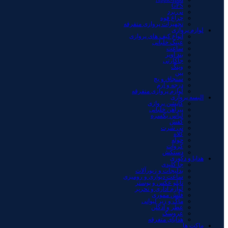
GPS
نی برد
چراغ قوه
تجهیزات پروازی متفرقه
لوازم پروازی
انواع کیف های پروازی
عینک خلبانی
ساعت
بند آویز
جاکارتی
وینگ
پین
سنجاق و بج
درجه و آرم
لوازم پروازی متفرقه
البسه پروازی
کاپشن پروازی
پیراهن خلبانی
لباس یکسره
کفش
تی شرت
کلاه
حوله
کروات
دستکش
هدایا و دکوری
جا کلیدی
بدلیجات و زیورآلات
ساعت دیواری و رومیزی
تابلو عکس و پوستر
لوازم اداری و تحریر
فلش مموری
ماگ و زیر لیوانی
عطر و ادکلن
عروسک
هدایای متفرقه
ماکت ها