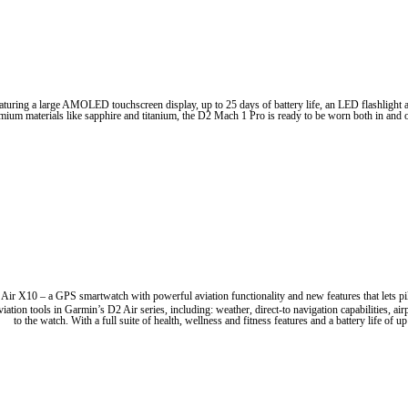
turing a large AMOLED touchscreen display, up to 25 days of battery life, an LED flashlight
remium materials like sapphire and titanium, the D2 Mach 1 Pro is ready to be worn both in and o
Air X10 – a GPS smartwatch with powerful aviation functionality and new features that lets pilo
ation tools in Garmin’s D2 Air series, including: weather, direct-to navigation capabilities, ai
to the watch. With a full suite of health, wellness and fitness features and a battery life of u