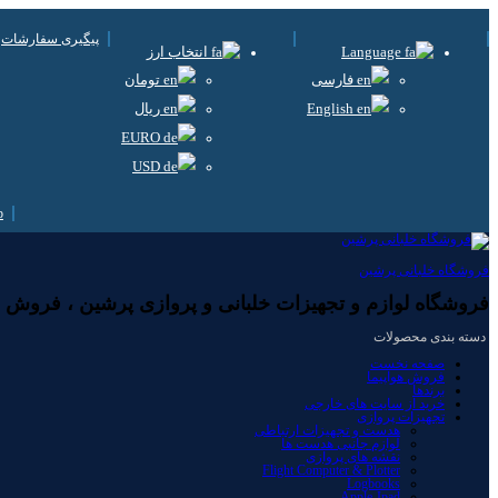
پیگیری سفارشات
Language
انتخاب ارز
فارسی
تومان
English
ریال
EURO
USD
فروشگاه خلبانی پرشین
فروشگاه لوازم و تجهیزات خلبانی و پروازی پرشین ، فروش لوا
دسته بندی محصولات
صفحه نخست
فروش هواپیما
برندها
خرید از سایت های خارجی
تجهیزات پروازی
هدست و تجهیزات ارتباطی
لوازم جانبی هدست ها
نقشه های پروازی
Flight Computer & Plotter
Logbooks
Apple-Ipad