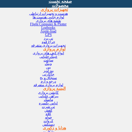
صفحه نخست
محصولات
تجهیزات پروازی
هدست و تجهیزات ارتباطی
لوازم جانبی هدست ها
نقشه های پروازی
Flight Computer & Plotter
Logbooks
Apple-Ipad
GPS
نی برد
چراغ قوه
تجهیزات پروازی متفرقه
لوازم پروازی
انواع کیف های پروازی
عینک خلبانی
ساعت
وینگ
پین
بند آویز
جاکارتی
سنجاق و بج
درجه و آرم
لوازم پروازی متفرقه
البسه پروازی
کاپشن پروازی
پیراهن خلبانی
ماسک
لباس یکسره
تی شرت
کفش
کلاه
حوله
کروات
دستکش
هدایا و دکوری
جا کلیدی