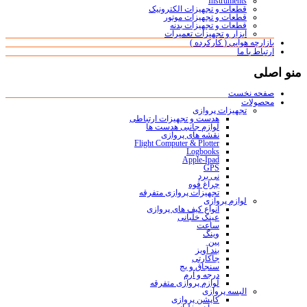
Instruments
قطعات و تجهیزات الکترونیک
قطعات و تجهیزات موتور
قطعات و تجهیزات بدنه
ابزار و تجهیزات تعمیرات
بازارچه هوایی ( کارکرده )
ارتباط با ما
منو اصلی
صفحه نخست
محصولات
تجهیزات پروازی
هدست و تجهیزات ارتباطی
لوازم جانبی هدست ها
نقشه های پروازی
Flight Computer & Plotter
Logbooks
Apple-Ipad
GPS
نی برد
چراغ قوه
تجهیزات پروازی متفرقه
لوازم پروازی
انواع کیف های پروازی
عینک خلبانی
ساعت
وینگ
پین
بند آویز
جاکارتی
سنجاق و بج
درجه و آرم
لوازم پروازی متفرقه
البسه پروازی
کاپشن پروازی