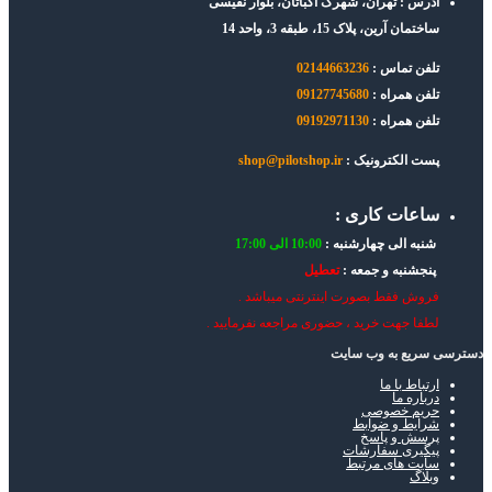
آدرس : تهران، شهرک اکباتان، بلوار نفیسی
ساختمان آرین، پلاک 15، طبقه 3، واحد 14
تلفن تماس :
02144663236
تلفن همراه :
09127745680
تلفن همراه :
09192971130
پست الکترونیک :
shop@pilotshop.ir
ساعات کاری :
شنبه الی چهارشنبه :
10:00 الی 17:00
پنجشنبه و جمعه :
تعطیل
فروش فقط بصورت اینترنتی میباشد .
لطفا جهت خرید ، حضوری مراجعه نفرمایید .
دسترسی سریع به وب سایت
ارتباط با ما
درباره ما
حریم خصوصی
شرایط و ضوابط
پرسش و پاسخ
پیگیری سفارشات
سایت های مرتبط
وبلاگ