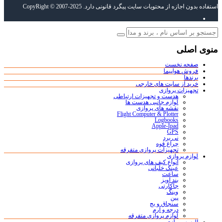
استفاده بدون اجازه از محتویات سایت پیگرد قانونی دارد. CopyRight © 2007-2025
منوی اصلی
صفحه نخست
فروش هواپیما
برندها
خرید از سایت های خارجی
تجهیزات پروازی
هدست و تجهیزات ارتباطی
لوازم جانبی هدست ها
نقشه های پروازی
Flight Computer & Plotter
Logbooks
Apple-Ipad
GPS
نی برد
چراغ قوه
تجهیزات پروازی متفرقه
لوازم پروازی
انواع کیف های پروازی
عینک خلبانی
ساعت
بند آویز
جاکارتی
وینگ
پین
سنجاق و بج
درجه و آرم
لوازم پروازی متفرقه