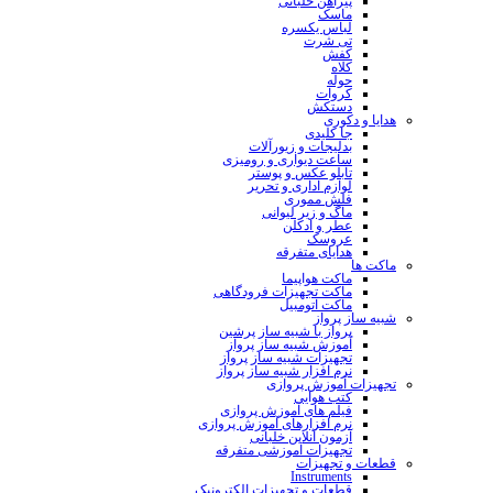
پیراهن خلبانی
ماسک
لباس یکسره
تی شرت
کفش
کلاه
حوله
کروات
دستکش
هدایا و دکوری
جا کلیدی
بدلیجات و زیورآلات
ساعت دیواری و رومیزی
تابلو عکس و پوستر
لوازم اداری و تحریر
فلش مموری
ماگ و زیر لیوانی
عطر و ادکلن
عروسک
هدایای متفرقه
ماکت ها
ماکت هواپیما
ماکت تجهیزات فرودگاهی
ماکت اتومبیل
شبیه ساز پرواز
پرواز با شبیه ساز پرشین
آموزش شبیه ساز پرواز
تجهیزات شبیه ساز پرواز
نرم افزار شبیه ساز پرواز
تجهیزات آموزش پروازی
کتب هوایی
فیلم های آموزش پروازی
نرم افزارهای آموزش پروازی
آزمون آنلاین خلبانی
تجهیزات آموزشی متفرقه
قطعات و تجهیزات
Instruments
قطعات و تجهیزات الکترونیک