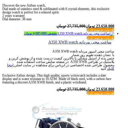
Discover the new Airbus watch,
Dial made of stainless steel & sublimated with 6 crystal elements, this exclusive
design watch is perfect for a relaxed spirit.
2 years warranty
Dial diameter: 38 mm
23,650,000
تومان
27,735,000
تومان
افزودن به سبد خرید
تخفیف
4,085,000
تومان
افزودن به سبد خرید
ساعت مچی مردانه A350 XWB watch
ساعت مچی اسپور مردانه A350 XWB watch
با نشان دهنده تقویم روز شمار
جنس بدنه از استیل مشکی با بالاترین کیفیت درست شده و از پوشش کربن و
پلاستیک در طراحی A350 XWB در صفحه نمایش ساعت استفاده شده
محصول طراحی شده اختصاصی در ایرباس برای مشاهده در سایت اصلی
اینجا
کلیک
کنید
Exclusive Airbus design. This high quality, sporty wristwatch includes a date
display and is water resistant to 10 ATM. Made of black steel, with a carbon face
featuring a discreet A350 XWB finish, and a plastic wristband.
23,650,000
تومان
27,735,000
تومان
افزودن به سبد خرید