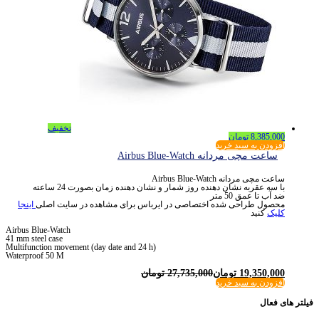
تخفیف
8,385,000
تومان
افزودن به سبد خرید
ساعت مچی مردانه Airbus Blue-Watch
ساعت مچی مردانه Airbus Blue-Watch
با سه عقربه نشان دهنده روز شمار و نشان دهنده زمان بصورت 24 ساعته
ضد آب تا عمق 50 متر
محصول طراحی شده اختصاصی در ایرباس برای مشاهده در سایت اصلی
اینجا
کلیک
کنید
Airbus Blue-Watch
41 mm steel case
Multifunction movement (day date and 24 h)
Waterproof 50 M
19,350,000
تومان
27,735,000
تومان
افزودن به سبد خرید
فیلتر های فعال