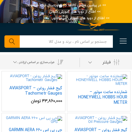
>> در پرشین تمامی کالاها کاملا اورجینال ارائه میشوند.
>> اطلاع از دوره های آموزش خلبانی
کلیک کنید
>> اطلاع از دوره های آموزش سیمولاتور
کلیک کنید
رد کردن
0
جستجو
فیلتر
مرتب‌سازی بر اساس ارزانترین
گیج فشار روغن – AVIASPORT
شمارنده ساعت موتور –
Tachometr Gauges
HONEYWELL HOBBS HOUR
43,860,000
تومان
METER
گیج فشار روغن – AVIASPORT
جی پی اس GARMIN AERA 660