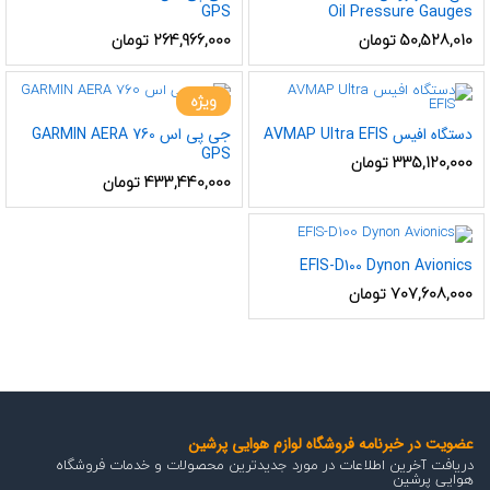
GPS
Oil Pressure Gauges
50,528,010
تومان
264,966,000
تومان
ویژه
دستگاه افیس AVMAP Ultra EFIS
جی پی اس GARMIN AERA 760
GPS
335,120,000
تومان
433,440,000
تومان
EFIS-D100 Dynon Avionics
707,608,000
تومان
عضویت در خبرنامه فروشگاه لوازم هوایی پرشین
دریافت آخرین اطلاعات در مورد جدیدترین محصولات و خدمات فروشگاه
هوایی پرشین