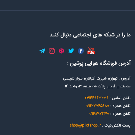
ما را در شبکه های اجتماعی دنبال کنید
آدرس فروشگاه هوایی پرشین :
آدرس : تهران، شهرک اکباتان، بلوار نفیسی
ساختمان آرین، پلاک 15، طبقه 3، واحد 14
تلفن تماس :
02144663236
تلفن همراه :
09127745680
تلفن همراه :
09192971130
پست الکترونیک :
shop@pilotshop.ir