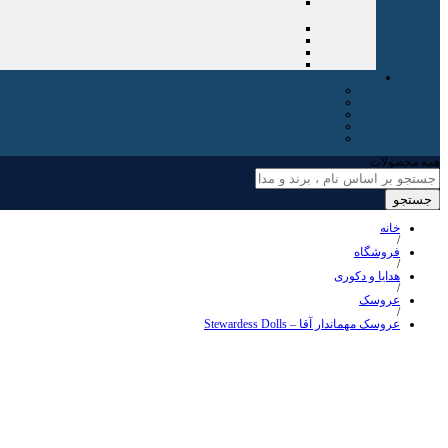
همه محصولات
جستجو
خانه
/
فروشگاه
/
هدایا و دکوری
/
عروسک
/
عروسک مهماندار آقا – Stewardess Dolls