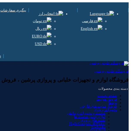
پیگیری سفارشات
Language
انتخاب ارز
فارسی
تومان
English
ریال
EURO
USD
فروشگاه خلبانی پرشین
فروشگاه لوازم و تجهیزات خلبانی و پروازی پرشین ، فروش لوا
دسته بندی محصولات
صفحه نخست
فروش هواپیما
برندها
خرید از سایت های خارجی
تجهیزات پروازی
هدست و تجهیزات ارتباطی
لوازم جانبی هدست ها
نقشه های پروازی
Flight Computer & Plotter
Logbooks
Apple-Ipad