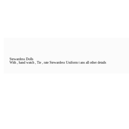
Stewardess Dolls
With , hand watch , Tie , rate Stewardess Uniform t ans all other details