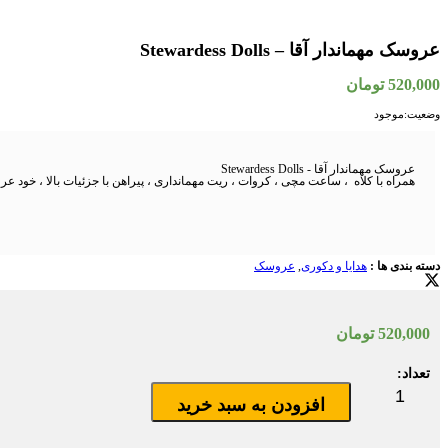
عروسک مهماندار آقا – Stewardess Dolls
520,000
تومان
وضعیت:
موجود
عروسک مهماندار آقا - Stewardess Dolls
همراه با کلاه ، ساعت مچی ، کروات ، ریت مهمانداری ، پیراهن با جزئیات بالا ، خود ع
دسته بندی ها :
هدایا و دکوری
,
عروسک
520,000
تومان
مقدار
تعداد:
عروسک
مهماندار
افزودن به سبد خرید
آقا
-
Stewardess
Dolls