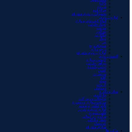
GPS
نی برد
چراغ قوه
تجهیزات پروازی متفرقه
لوازم پروازی
انواع کیف های پروازی
عینک خلبانی
ساعت
بند آویز
جاکارتی
وینگ
پین
سنجاق و بج
درجه و آرم
لوازم پروازی متفرقه
البسه پروازی
کاپشن پروازی
پیراهن خلبانی
لباس یکسره
کفش
تی شرت
کلاه
حوله
کروات
دستکش
هدایا و دکوری
جا کلیدی
بدلیجات و زیورآلات
ساعت دیواری و رومیزی
تابلو عکس و پوستر
لوازم اداری و تحریر
فلش مموری
ماگ و زیر لیوانی
عطر و ادکلن
عروسک
هدایای متفرقه
ماکت ها