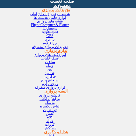
صفحه نخست
محصولات
تجهیزات پروازی
هدست و تجهیزات ارتباطی
لوازم جانبی هدست ها
نقشه های پروازی
Flight Computer & Plotter
Logbooks
Apple-Ipad
GPS
نی برد
چراغ قوه
تجهیزات پروازی متفرقه
لوازم پروازی
انواع کیف های پروازی
عینک خلبانی
ساعت
وینگ
پین
بند آویز
جاکارتی
سنجاق و بج
درجه و آرم
لوازم پروازی متفرقه
البسه پروازی
کاپشن پروازی
پیراهن خلبانی
ماسک
لباس یکسره
تی شرت
کفش
کلاه
حوله
کروات
دستکش
هدایا و دکوری
جا کلیدی