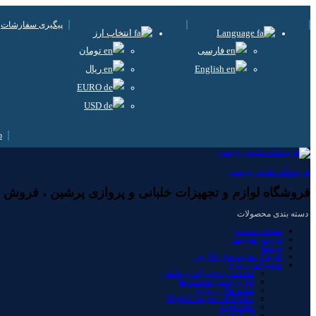
پیگیری سفارشات
Language
انتخاب ارز
فارسی
تومان
English
ریال
EURO
USD
فروشگاه خلبانی پرشین
فروشگاه لوازم و تجهیزات خلبانی و پروازی پرشین ، فروش لوا
دسته بندی محصولات
صفحه نخست
فروش هواپیما
برندها
خرید از سایت های خارجی
تجهیزات پروازی
هدست و تجهیزات ارتباطی
لوازم جانبی هدست ها
نقشه های پروازی
Flight Computer & Plotter
Logbooks
Apple-Ipad