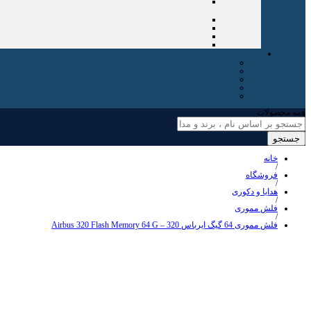
همه محصولات
جستجو
خانه
/
فروشگاه
/
هدایا و دکوری
/
فلش مموری
/
فلش مموری 64 گیگ ایرباس 320 – Airbus 320 Flash Memory 64 G