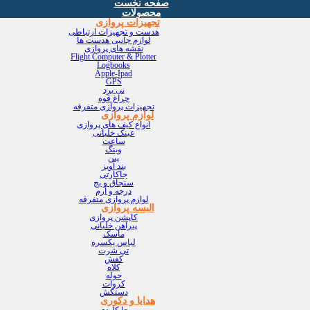
صفحه نخست
محصولات
تجهیزات پروازی
هدست و تجهیزات ارتباطی
لوازم جانبی هدست ها
نقشه های پروازی
Flight Computer & Plotter
Logbooks
Apple-Ipad
GPS
نی برد
چراغ قوه
تجهیزات پروازی متفرقه
لوازم پروازی
انواع کیف های پروازی
عینک خلبانی
ساعت
وینگ
پین
بند آویز
جاکارتی
سنجاق و بج
درجه و آرم
لوازم پروازی متفرقه
البسه پروازی
کاپشن پروازی
پیراهن خلبانی
ماسک
لباس یکسره
تی شرت
کفش
کلاه
حوله
کروات
دستکش
هدایا و دکوری
جا کلیدی