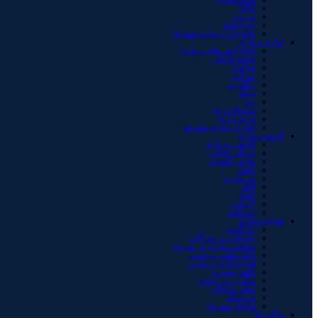
GPS
نی برد
چراغ قوه
تجهیزات پروازی متفرقه
لوازم پروازی
انواع کیف های پروازی
عینک خلبانی
ساعت
بند آویز
جاکارتی
وینگ
پین
سنجاق و بج
درجه و آرم
لوازم پروازی متفرقه
البسه پروازی
کاپشن پروازی
پیراهن خلبانی
لباس یکسره
کفش
تی شرت
کلاه
حوله
کروات
دستکش
هدایا و دکوری
جا کلیدی
بدلیجات و زیورآلات
ساعت دیواری و رومیزی
تابلو عکس و پوستر
لوازم اداری و تحریر
فلش مموری
ماگ و زیر لیوانی
عطر و ادکلن
عروسک
هدایای متفرقه
ماکت ها