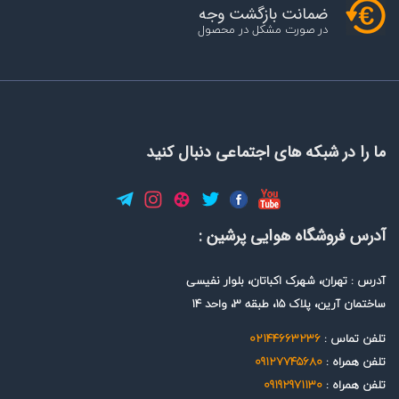
ضمانت بازگشت وجه
در صورت مشکل در محصول
ما را در شبکه های اجتماعی دنبال کنید
آدرس فروشگاه هوایی پرشین :
آدرس : تهران، شهرک اکباتان، بلوار نفیسی
ساختمان آرین، پلاک 15، طبقه 3، واحد 14
تلفن تماس :
02144663236
تلفن همراه :
09127745680
تلفن همراه :
09192971130