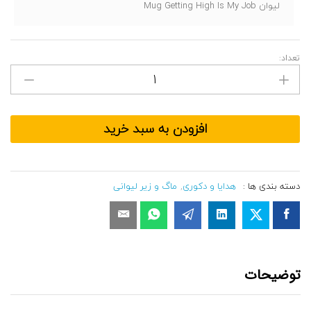
لیوان Mug Getting High Is My Job
مقدار
تعداد:
لیوان
Mug
Getting
High
Is
My
Job
افزودن به سبد خرید
دسته بندی ها :
هدایا و دکوری
,
ماگ و زیر لیوانی
توضیحات