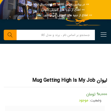
>> در پرشین تمامی کالاها کاملا اورجینال ارائه میشوند.
>> اطلاع از دوره های آموزش خلبانی
کلیک کنید
>> اطلاع از دوره های آموزش سیمولاتور
کلیک کنید
رد کردن
0
جستجو
لیوان Mug Getting High Is My Job
90,000
تومان
وضعیت:
موجود