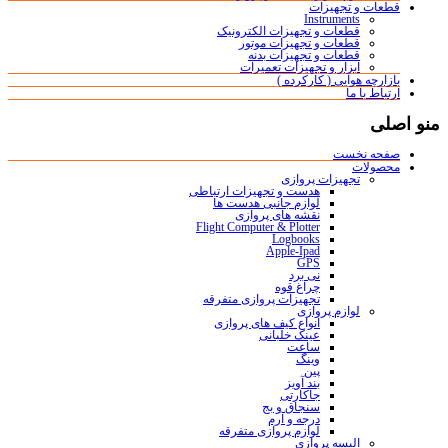
قطعات و تجهیزات
Instruments
قطعات و تجهیزات الکترونیک
قطعات و تجهیزات موتور
قطعات و تجهیزات بدنه
ابزار و تجهیزات تعمیرات
بازارچه هوایی ( کارکرده )
ارتباط با ما
منو اصلی
صفحه نخست
محصولات
تجهیزات پروازی
هدست و تجهیزات ارتباطی
لوازم جانبی هدست ها
نقشه های پروازی
Flight Computer & Plotter
Logbooks
Apple-Ipad
GPS
نی برد
چراغ قوه
تجهیزات پروازی متفرقه
لوازم پروازی
انواع کیف های پروازی
عینک خلبانی
ساعت
وینگ
پین
بند آویز
جاکارتی
سنجاق و بج
درجه و آرم
لوازم پروازی متفرقه
البسه پروازی