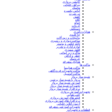
کاپشن پروازی
پیراهن خلبانی
ماسک
لباس یکسره
تی شرت
کفش
کلاه
حوله
کروات
دستکش
هدایا و دکوری
جا کلیدی
بدلیجات و زیورآلات
ساعت دیواری و رومیزی
تابلو عکس و پوستر
لوازم اداری و تحریر
فلش مموری
ماگ و زیر لیوانی
عطر و ادکلن
عروسک
هدایای متفرقه
ماکت ها
ماکت هواپیما
ماکت تجهیزات فرودگاهی
ماکت اتومبیل
شبیه ساز پرواز
پرواز با شبیه ساز پرشین
آموزش شبیه ساز پرواز
تجهیزات شبیه ساز پرواز
نرم افزار شبیه ساز پرواز
تجهیزات آموزش پروازی
کتب هوایی
فیلم های آموزش پروازی
نرم افزارهای آموزش پروازی
آزمون آنلاین خلبانی
تجهیزات آموزشی متفرقه
قطعات و تجهیزات