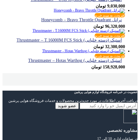
9,030,000
تومان
افزودن به سبد خرید
تراتل Honeycomb – Bravo Throttle Quadrant
96,320,000
تومان
افزودن به سبد خرید
استیک (دسته خلبانی) Thrustmaster – T.16000M FCS Stick
32,300,000
تومان
افزودن به سبد خرید
استیک (دسته خلبانی) Thrustmaster – Hotas Warthog
158,928,000
تومان
عضویت در خبرنامه فروشگاه لوازم هوایی پرشین
دریافت آخرین اطلاعات در مورد جدیدترین محصولات و خدمات فروشگاه هوایی پرشین
مشاوره تخصصی
در ساعات اداری 10 الی 17