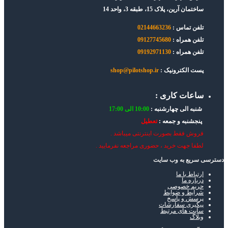
ساختمان آرین، پلاک 15، طبقه 3، واحد 14
تلفن تماس :
02144663236
تلفن همراه :
09127745680
تلفن همراه :
09192971130
پست الکترونیک :
shop@pilotshop.ir
ساعات کاری :
شنبه الی چهارشنبه :
10:00 الی 17:00
پنجشنبه و جمعه :
تعطیل
فروش فقط بصورت اینترنتی میباشد .
لطفا جهت خرید ، حضوری مراجعه نفرمایید .
دسترسی سریع به وب سایت
ارتباط با ما
درباره ما
حریم خصوصی
شرایط و ضوابط
پرسش و پاسخ
پیگیری سفارشات
سایت های مرتبط
وبلاگ