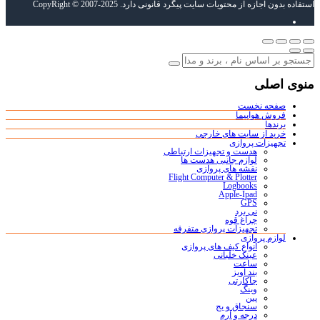
استفاده بدون اجازه از محتویات سایت پیگرد قانونی دارد. CopyRight © 2007-2025
منوی اصلی
صفحه نخست
فروش هواپیما
برندها
خرید از سایت های خارجی
تجهیزات پروازی
هدست و تجهیزات ارتباطی
لوازم جانبی هدست ها
نقشه های پروازی
Flight Computer & Plotter
Logbooks
Apple-Ipad
GPS
نی برد
چراغ قوه
تجهیزات پروازی متفرقه
لوازم پروازی
انواع کیف های پروازی
عینک خلبانی
ساعت
بند آویز
جاکارتی
وینگ
پین
سنجاق و بج
درجه و آرم