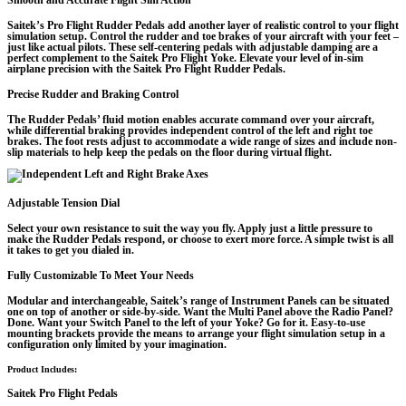
Smooth and Accurate Flight Sim Action
Saitek’s Pro Flight Rudder Pedals add another layer of realistic control to your flight
simulation setup. Control the rudder and toe brakes of your aircraft with your feet –
just like actual pilots. These self-centering pedals with adjustable damping are a
perfect complement to the Saitek Pro Flight Yoke. Elevate your level of in-sim
airplane precision with the Saitek Pro Flight Rudder Pedals.
Precise Rudder and Braking Control
The Rudder Pedals’ fluid motion enables accurate command over your aircraft,
while differential braking provides independent control of the left and right toe
brakes. The foot rests adjust to accommodate a wide range of sizes and include non-
slip materials to help keep the pedals on the floor during virtual flight.
Adjustable Tension Dial
Select your own resistance to suit the way you fly. Apply just a little pressure to
make the Rudder Pedals respond, or choose to exert more force. A simple twist is all
it takes to get you dialed in.
Fully Customizable To Meet Your Needs
Modular and interchangeable, Saitek’s range of Instrument Panels can be situated
one on top of another or side-by-side. Want the Multi Panel above the Radio Panel?
Done. Want your Switch Panel to the left of your Yoke? Go for it. Easy-to-use
mounting brackets provide the means to arrange your flight simulation setup in a
configuration only limited by your imagination.
Product Includes:
Saitek Pro Flight Pedals