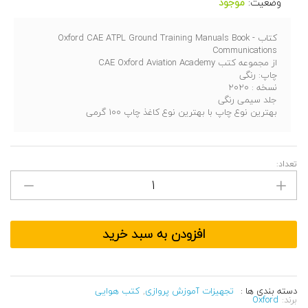
وضعیت:
موجود
کتاب Oxford CAE ATPL Ground Training Manuals Book -
Communications
از مجموعه کتب CAE Oxford Aviation Academy
چاپ: رنگی
نسخه : 2020
جلد سیمی رنگی
بهترین نوع چاپ با بهترین نوع کاغذ چاپ 100 گرمی
مقدار
تعداد:
کتاب
Oxford
CAE
ATPL
Ground
Training
Manuals
افزودن به سبد خرید
Book
-
Communications
دسته بندی ها :
تجهیزات آموزش پروازی
,
کتب هوایی
برند:
Oxford