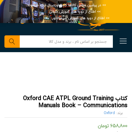
>> در پرشین تمامی کالاها کاملا اورجینال ارائه میشوند.
>> اطلاع از دوره های آموزش خلبانی
کلیک کنید
>> اطلاع از دوره های آموزش سیمولاتور
کلیک کنید
رد کردن
0
جستجو
کتاب Oxford CAE ATPL Ground Training
Manuals Book – Communications
برند:
Oxford
658,800
تومان