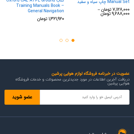
کتاب Oxford CAE ATPL Ground
Manual Set چاپ سیاه و سفید
Training Manuals Book –
7,128,000
تومان
–
General Navigation
محدوده
9,288,000
تومان
قیمت:
1,321,920
تومان
7,128,000 تومان
تا
9,288,000 تومان
عضویت در خبرنامه فروشگاه لوازم هوایی پرشین
دریافت آخرین اطلاعات در مورد جدیدترین محصولات و خدمات فروشگاه
هوایی پرشین