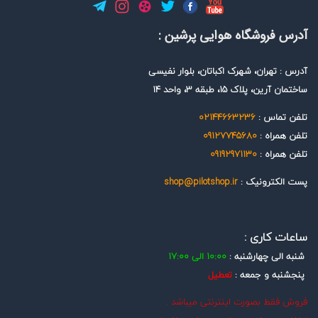
آدرس فروشگاه هوایی پرشین :
آدرس : تهران، شهرک اکباتان، بلوار نفیسی
ساختمان آرین، پلاک 15، طبقه 3، واحد 14
تلفن تماس :
02144663236
تلفن همراه :
09127745680
تلفن همراه :
09192971130
پست الکترونیک :
shop@pilotshop.ir
ساعات کاری :
شنبه الی چهارشنبه :
10:00 الی 17:00
پنجشنبه و جمعه :
تعطیل
فروش فقط بصورت اینترنتی میباشد .