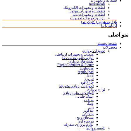
قطعات و تجهیزات
Instruments
قطعات و تجهیزات الکترونیک
قطعات و تجهیزات موتور
قطعات و تجهیزات بدنه
ابزار و تجهیزات تعمیرات
بازارچه هوایی ( کارکرده )
ارتباط با ما
منو اصلی
صفحه نخست
محصولات
تجهیزات پروازی
هدست و تجهیزات ارتباطی
لوازم جانبی هدست ها
نقشه های پروازی
Flight Computer & Plotter
Logbooks
Apple-Ipad
GPS
نی برد
چراغ قوه
تجهیزات پروازی متفرقه
لوازم پروازی
انواع کیف های پروازی
عینک خلبانی
ساعت
وینگ
پین
بند آویز
جاکارتی
سنجاق و بج
درجه و آرم
لوازم پروازی متفرقه
البسه پروازی