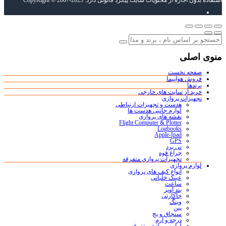
استفاده بدون اجازه از محتویات سایت پیگرد قانونی دارد. CopyRight © 2007-2025
منوی اصلی
صفحه نخست
فروش هواپیما
برندها
خرید از سایت های خارجی
تجهیزات پروازی
هدست و تجهیزات ارتباطی
لوازم جانبی هدست ها
نقشه های پروازی
Flight Computer & Plotter
Logbooks
Apple-Ipad
GPS
نی برد
چراغ قوه
تجهیزات پروازی متفرقه
لوازم پروازی
انواع کیف های پروازی
عینک خلبانی
ساعت
بند آویز
جاکارتی
وینگ
پین
سنجاق و بج
درجه و آرم