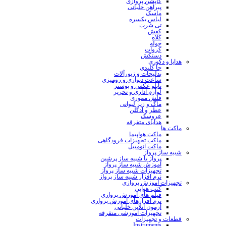
کاپشن پروازی
پیراهن خلبانی
ماسک
لباس یکسره
تی شرت
کفش
کلاه
حوله
کروات
دستکش
هدایا و دکوری
جا کلیدی
بدلیجات و زیورآلات
ساعت دیواری و رومیزی
تابلو عکس و پوستر
لوازم اداری و تحریر
فلش مموری
ماگ و زیر لیوانی
عطر و ادکلن
عروسک
هدایای متفرقه
ماکت ها
ماکت هواپیما
ماکت تجهیزات فرودگاهی
ماکت اتومبیل
شبیه ساز پرواز
پرواز با شبیه ساز پرشین
آموزش شبیه ساز پرواز
تجهیزات شبیه ساز پرواز
نرم افزار شبیه ساز پرواز
تجهیزات آموزش پروازی
کتب هوایی
فیلم های آموزش پروازی
نرم افزارهای آموزش پروازی
آزمون آنلاین خلبانی
تجهیزات آموزشی متفرقه
قطعات و تجهیزات
Instruments