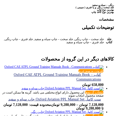
رنگی – سیاه و سفید
جلد سخت رنگی و یا فنری ( سیمی )
بهترین نوع چاپ
بهترین نوع کاغذ چاپ
مشخصات
توضیحات تکمیلی
جلد
جلد سخت – چاپ رنگی, جلد سخت – چاپ سیاه و سفید, جلد فنری – چاپ رنگی,
کتاب
جلد فنری – چاپ سیاه و سفید
کالاهای دیگر در این گروه از محصولات
افزودن به سبد خرید
کتاب Oxford CAE ATPL Ground Training Manuals Book –
Communications
658,800
تومان
انتخاب گزینه‌ها
این محصول دارای انواع مختلفی می باشد. گزینه ها ممکن است در
صفحه محصول انتخاب شوند
ست کامل Oxford Aviation PPL Manual Set چاپ سیاه و سفید
7,128,000
تومان
–
9,288,000
تومان
محدوده قیمت: 7,128,000 تومان
تا 9,288,000 تومان
انتخاب گزینه‌ها
این محصول دارای انواع مختلفی می باشد. گزینه ها ممکن است در