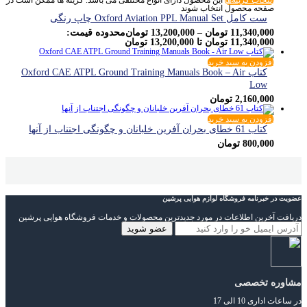
صفحه محصول انتخاب شوند
ست کامل Oxford Aviation PPL Manual Set چاپ رنگی
11,340,000
تومان
–
13,200,000
تومان
محدوده قیمت:
11,340,000 تومان تا 13,200,000 تومان
افزودن به سبد خرید
کتاب Oxford CAE ATPL Ground Training Manuals Book – Air
Low
2,160,000
تومان
افزودن به سبد خرید
کتاب 61 خطای بحران آفرین خلبانان و چگونگی اجتناب از آنها
800,000
تومان
عضویت در خبرنامه فروشگاه لوازم هوایی پرشین
دریافت آخرین اطلاعات در مورد جدیدترین محصولات و خدمات فروشگاه هوایی پرشین
مشاوره تخصصی
در ساعات اداری 10 الی 17