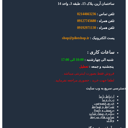
ساختمان آرین، پلاک 15، طبقه 3، واحد 14
تلفن تماس :
02144663236
تلفن همراه :
09127745680
تلفن همراه :
09192971130
پست الکترونیک :
shop@pilotshop.ir
ساعات کاری :
شنبه الی چهارشنبه :
10:00 الی 17:00
پنجشنبه و جمعه :
تعطیل
فروش فقط بصورت اینترنتی میباشد .
لطفا جهت خرید ، حضوری مراجعه نفرمایید .
دسترسی سریع به وب سایت
ارتباط با ما
درباره ما
حریم خصوصی
شرایط و ضوابط
پرسش و پاسخ
پیگیری سفارشات
سایت های مرتبط
وبلاگ