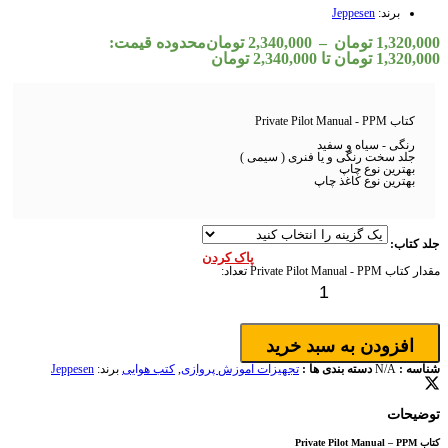
برند:
Jeppesen
1,320,000
تومان
–
2,340,000
تومان
محدوده قیمت:
1,320,000 تومان تا 2,340,000 تومان
کتاب Private Pilot Manual - PPM
رنگی - سیاه و سفید
جلد سخت رنگی و یا فنری ( سیمی )
بهترین نوع چاپ
بهترین نوع کاغذ چاپ
جلد کتاب:
پاک کردن
مقدار کتاب Private Pilot Manual - PPM
تعداد:
افزودن به سبد خرید
شناسه :
N/A
دسته بندی ها :
تجهیزات آموزش پروازی
,
کتب هوایی
برند:
Jeppesen
توضیحات
کتاب Private Pilot Manual – PPM