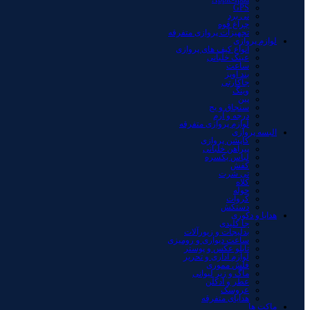
GPS
نی برد
چراغ قوه
تجهیزات پروازی متفرقه
لوازم پروازی
انواع کیف های پروازی
عینک خلبانی
ساعت
بند آویز
جاکارتی
وینگ
پین
سنجاق و بج
درجه و آرم
لوازم پروازی متفرقه
البسه پروازی
کاپشن پروازی
پیراهن خلبانی
لباس یکسره
کفش
تی شرت
کلاه
حوله
کروات
دستکش
هدایا و دکوری
جا کلیدی
بدلیجات و زیورآلات
ساعت دیواری و رومیزی
تابلو عکس و پوستر
لوازم اداری و تحریر
فلش مموری
ماگ و زیر لیوانی
عطر و ادکلن
عروسک
هدایای متفرقه
ماکت ها