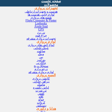
صفحه نخست
محصولات
تجهیزات پروازی
هدست و تجهیزات ارتباطی
لوازم جانبی هدست ها
نقشه های پروازی
Flight Computer & Plotter
Logbooks
Apple-Ipad
GPS
نی برد
چراغ قوه
تجهیزات پروازی متفرقه
لوازم پروازی
انواع کیف های پروازی
عینک خلبانی
ساعت
وینگ
پین
بند آویز
جاکارتی
سنجاق و بج
درجه و آرم
لوازم پروازی متفرقه
البسه پروازی
کاپشن پروازی
پیراهن خلبانی
ماسک
لباس یکسره
تی شرت
کفش
کلاه
حوله
کروات
دستکش
هدایا و دکوری
جا کلیدی