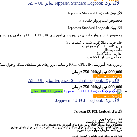
لاگ بوک Jeppesen Standard Logbook سایز A5 – UL
لاگ بوک Jeppesen Standard Logbook
مخصوص ثبت پرواز خلبانان د
لاگ بوک Jeppesen Standard Logbook
مخصوص ثبت پرواز خلبانان در دوره های آموزشی PPL , CPL , IR و تمامی پروازهای هواپیماهای سبک و فوق سبک
جلد چرمی طلا کوب شده با کیفیت بالا
وزن کاغذ: 100 گرم مرغوب
چاپ دیجیتال
اندازه : 21.5*15.5
صحافی بسیار با کیفیت
ر دوره های آموزشی PPL , CPL , IR و تمامی پروازهای هواپیماهای سبک و فوق سبک
690,000
تومان
750,000
تومان
افزودن به سبد خرید
لاگ بوک Jeppesen Standard Logbook سایز A5 – UL
690,000
تومان
750,000
تومان
تخفیف
100,000
تومان
افزودن به سبد خرید
لاگ بوک Jeppesen EU FCL Logbook
لاگ بوک Jeppesen EU FCL Logbook
کیفیت چاپ خوب
جلد و صحافی بسیار با کیفیت
مخصوص ثبت پرواز خلبانان در دوره های آموزش PPL,CPL,IR,ATPL
در هواپیماهای آموزشی سبک و فوق سبک و ثبت پرواز خلبانان در تمامی هواپیماهای تجاری
مورد تایید سازمان هواپیمایی کشوری
جلد چرمی طلا کوب شده با کیفیت خوب