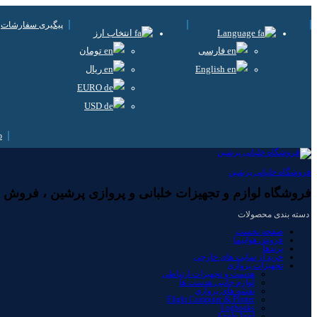
پیگیری سفارشات
Language
انتخاب ارز
فارسی
تومان
English
ریال
EURO
USD
فروشگاه خلبانی پرشین
فروشگاه لوازم و تجهیزات خلبانی و پروازی پرشین ، فروش لوا
دسته بندی محصولات
صفحه نخست
فروش هواپیما
برندها
خرید از سایت های خارجی
تجهیزات پروازی
هدست و تجهیزات ارتباطی
لوازم جانبی هدست ها
نقشه های پروازی
Flight Computer & Plotter
Logbooks
Apple-Ipad