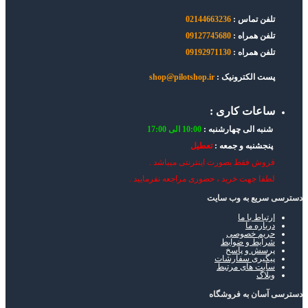
تلفن تماس :
02144663236
تلفن همراه :
09127745680
تلفن همراه :
09192971130
پست الکترونیک :
shop@pilotshop.ir
ساعات کاری :
شنبه الی چهارشنبه :
10:00 الی 17:00
پنجشنبه و جمعه :
تعطیل
فروش فقط بصورت اینترنتی میباشد .
لطفا جهت خرید ، حضوری مراجعه نفرمایید .
دسترسی سریع به وب سایت
ارتباط با ما
درباره ما
حریم خصوصی
شرایط و ضوابط
پرسش و پاسخ
پیگیری سفارشات
سایت های مرتبط
وبلاگ
دسترسی آسان به فروشگاه