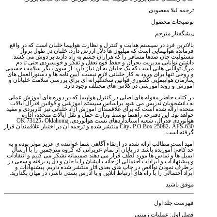
ترجمه لیلا مقصودی
توضیحات محصول
پیشگفتار مترجم
بالاترین فرد در سیستم هدایت و کنترل و نظارت هواپیما خلبان است که در واقع
فرمانده هواپیمایی است که میلیون ها دلار ارزش دارد. خلبان در طول پرواز
مسئولیت جان صدها مسافر را که هزاران چشم به راه دارند بر دوش می کشد.
داشتن توانایی مدیریت بحران و حفظ قوه تعقل و تفکر و خونسردی حتی تا دم
مرگ توانایی هایی است که یک خلبان به آن نیاز دارد. از سوی دیگر سلامت جسمی
و روحی تنها برای ورود به کار خلبانی لازم نیست. آیین نامه ها و دستورالعمل های
سازمان هواپیمایی کشوری قوانین سختگیرانه ای برای بررسی سلامت خلبانان و
آموزش و روند آموزشی در کلاس های مختلف وجود دارد.
در کتاب حاضر مقوله های اصلی در کنترل هواپیما که در دوره های آموزش عملی
به دانشجویان تدریس می شود براساس سیستم آموزشی و قوانین فدرال ایالات
متحده ارائه شده است که برای علاقمندان آموزش آزاد خلبانی نیز کاربردی و مفید
خواهد بود. این دفترچه راهنما توسط وزارت حمل و نقل ایالات متحده، اداره
هوانوردی فدرال، شعبه استانداردهای تست هوانوردی، OK 73125، Oklahoma
City، P.O.Box 25082، AFS-630 منتشر شده و ترجمه آن در اختیار علاقمندان قرار
گرفته است.
امید است مطالب ارائه شده در ارتقاء آگاهی شما خواننده ی عزیز موثر بوده و به
حد کافی آموزنده باشد. در پایان از تمام عزیزانی که گروه مترجمین را با ارسال
ایمیل ها و تماس ها مورد لطف قرار می دهند صمیمانه تشکر می کنیم و انتقادات
و پیشنهادات و ایرادات احتمالی از جانب ایشان را با جان و دل پذیرفته و سعی در
برطرف نمودن نواقص در چاپ های بعدی آثار منتشر شده داریم. پیشنهادات و
ایراد احتمالی را با راه های ارتباط آنلاین و یا آدرس پستی ناشر، در میان بگذارید.
موفق باشید
فهرست جلد اول
فصل اول: عملیات زمینی