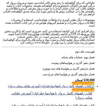
خلبانانی که برای گواهینامه یا رتبه بندی بالاتر آماده می شوند و مربیان پرواز که
درگیر آموزش خلبانان دانشجو و ارائه گواهینامه هستند. محتویات کتاب را مفید
خواهند یافت. این کتاب خلبان آینده را به حوزه پرواز معرفی کرده و اطلاعات و
راهنمایی ها را در عملکرد روش ها و مانور مورد نیاز برای صدور گواهینامه خلبانی
فراهم می کند.
موضوعات دیگر نظیر ناوبری و ارتباطات، هواشناسی، استفاده از نشریات
اطلاعات پرواز، مقررات و تصمیم گیریهای هوانوردی در این کتاب گنجانده نشده
است.
برای افرادی که از این کتابچه استفاده می کنند، ضروری است که با کاربرد بخش
های مربوطه 14 CFR و کتابچه راهنمای اطلاعات هوانوردی( AIM) آشنا شوند.
AIM آنلاین در www.faa.gov در دسترس است. در حال حاضر خدمات
استانداردهای پرواز تعلیم خلبان و تست مواد و بیانیه های یادگیری برای گواهینامه(
مجوز) و رتبه بندی خلبان را می توان از www.faa.gov دریافت کرد.
فهرست جلد دوم
فصل نهم: عملیات های شبانه
فصل دهم: گذری بر هواپیماهای پیچیده
فصل یازدهم: گذری بر هواپیما های چند موتوره
فصل دوازدهم: گذری بر هواپیما های چرخ دمی
630,000
تومان
افزودن به سبد خرید
افزودن به سبد خرید
کتاب راهنمای کامل پرواز با هواپیما جلد اول( آموزش خلبانی
مبانی پرواز)
کتاب راهنمای کامل پرواز با هواپیما جلد اول( آموزش خلبانی مبانی پرواز)