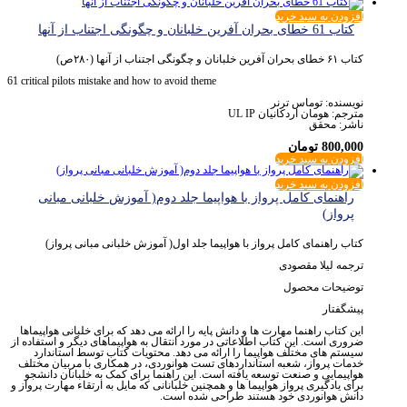
افزودن به سبد خرید
کتاب 61 خطای بحران آفرین خلبانان و چگونگی اجتناب از آنها
کتاب ۶۱ خطای بحران آفرین خلبانان و چگونگی اجتناب از آنها (۲۸۰ص)
61 critical pilots mistake and how to avoid theme
نویسنده: توماس ترنر
مترجم: هومان اردکانیان UL IP
ناشر: محقق
800,000
تومان
افزودن به سبد خرید
افزودن به سبد خرید
راهنمای کامل پرواز با هواپیما جلد دوم( آموزش خلبانی مبانی
پرواز)
کتاب راهنمای کامل پرواز با هواپیما جلد اول( آموزش خلبانی مبانی پرواز)
ترجمه لیلا مقصودی
توضیحات محصول
پیشگفتار
این کتاب راهنما مهارت ها و دانش پایه را ارائه می دهد که برای خلبانی هواپیماها
ضروری است. این کتاب اطلاعاتی در مورد انتقال به هواپیماهای دیگر و استفاده از
سیستم های مختلف هواپیما را ارائه می دهد. محتویات کتاب توسط استاندارد
خدمات پرواز، شعبه استانداردهای تست هوانوردی، در همکاری با مربیان مختلف
هواپیمایی و صنعت توسعه یافته است. این راهنما برای کمک به خلبانان دانشجو
برای یادگیری پرواز هواپیما ها و همچنین خلبانانی که مایل به ارتقاء مهارت پرواز و
دانش هوانوردی خود هستند طراحی شده است.