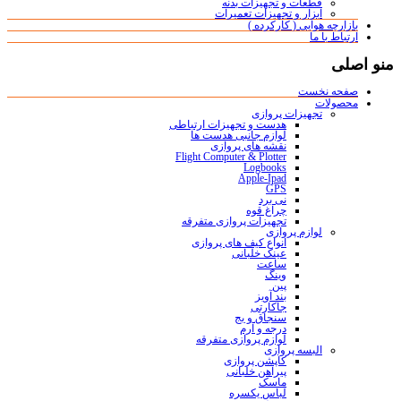
قطعات و تجهیزات بدنه
ابزار و تجهیزات تعمیرات
بازارچه هوایی ( کارکرده )
ارتباط با ما
منو اصلی
صفحه نخست
محصولات
تجهیزات پروازی
هدست و تجهیزات ارتباطی
لوازم جانبی هدست ها
نقشه های پروازی
Flight Computer & Plotter
Logbooks
Apple-Ipad
GPS
نی برد
چراغ قوه
تجهیزات پروازی متفرقه
لوازم پروازی
انواع کیف های پروازی
عینک خلبانی
ساعت
وینگ
پین
بند آویز
جاکارتی
سنجاق و بج
درجه و آرم
لوازم پروازی متفرقه
البسه پروازی
کاپشن پروازی
پیراهن خلبانی
ماسک
لباس یکسره