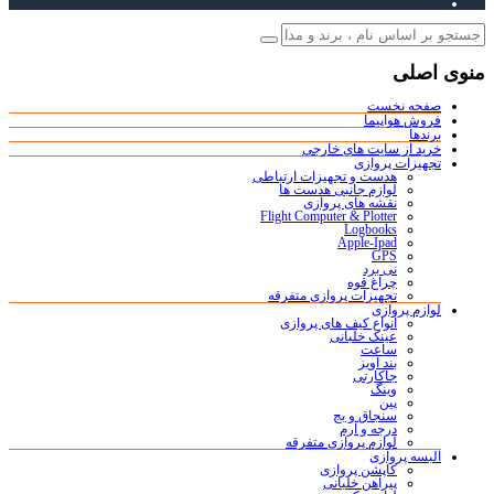
منوی اصلی
صفحه نخست
فروش هواپیما
برندها
خرید از سایت های خارجی
تجهیزات پروازی
هدست و تجهیزات ارتباطی
لوازم جانبی هدست ها
نقشه های پروازی
Flight Computer & Plotter
Logbooks
Apple-Ipad
GPS
نی برد
چراغ قوه
تجهیزات پروازی متفرقه
لوازم پروازی
انواع کیف های پروازی
عینک خلبانی
ساعت
بند آویز
جاکارتی
وینگ
پین
سنجاق و بج
درجه و آرم
لوازم پروازی متفرقه
البسه پروازی
کاپشن پروازی
پیراهن خلبانی