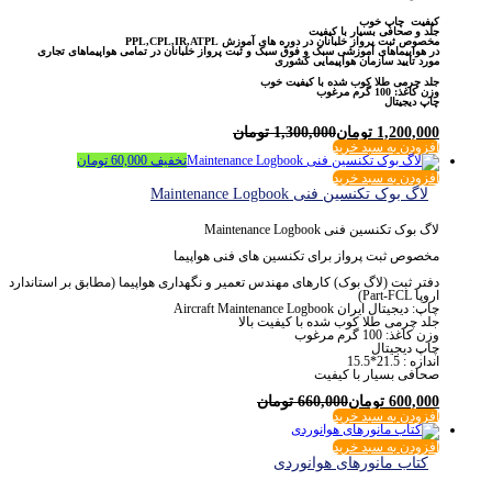
کیفیت چاپ خوب
جلد و صحافی بسیار با کیفیت
مخصوص ثبت پرواز خلبانان در دوره های آموزش PPL,CPL,IR,ATPL
در هواپیماهای آموزشی سبک و فوق سبک و ثبت پرواز خلبانان در تمامی هواپیماهای تجاری
مورد تایید سازمان هواپیمایی کشوری
جلد چرمی طلا کوب شده با کیفیت خوب
وزن کاغذ: 100 گرم مرغوب
چاپ دیجیتال
1,200,000
تومان
1,300,000
تومان
افزودن به سبد خرید
تخفیف
60,000
تومان
افزودن به سبد خرید
لاگ بوک تکنسین فنی Maintenance Logbook
لاگ بوک تکنسین فنی Maintenance Logbook
مخصوص ثبت پرواز برای تکنسین های فنی هواپیما
دفتر ثبت (لاگ بوک) کارهای مهندس تعمیر و نگهداری هواپیما (مطابق بر استاندارد
اروپا Part-FCL)
چاپ: دیجیتال ایران Aircraft Maintenance Logbook
جلد چرمی طلا کوب شده با کیفیت بالا
وزن کاغذ: 100 گرم مرغوب
چاپ دیجیتال
اندازه : 21.5*15.5
صحافی بسیار با کیفیت
600,000
تومان
660,000
تومان
افزودن به سبد خرید
افزودن به سبد خرید
کتاب مانورهای هوانوردی