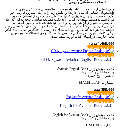
سلامت جسمانی و روحی.
هدف اصلی از ترجمه این کتاب پاسخ به نیاز علاقمندان به دانش پروازی و
دانشجویان خلبانی که تمایل دارند این دانش زیبا را به زبان شیرین فارسی فرا
بگیرند خصوصاً برای آن عزیزان که آینده شغلی خود را در دل آسمان متصور‌
می‌باشند. توصیه‌می‌شود این کتاب را به دقت مطالعه نمایند با توجه به این که زبان
انگلیسی به عنوان زبان هوانوردی در تمام دنیا شناخته شده و مورد استفاده
قرار‌می‌گیرد در این کتاب نیز شما با اسامی، کلمات و عبارت‌های انگلیسی روبرو
خواهید شد هر چند که تلاش نموده‌ایم معادل فارسی آن جایگزین شده باشد: لیکن
برخی کلمات مورد نظر معادل فارسی ندارند لذا: برخی اصطلاحات هوانوردی با
معنی فارسی در انتهای کتاب آورده شده است.
1,460,000
تومان
افزودن به سبد خرید
افزودن به سبد خرید
کتاب Aviation English Book – همراه با CD
کتاب آموزش زبان Aviation English Book
ویژه خلبانان و کنترلرها
به همراه لوح فشرده
انتشارات MACMILLAN
380,000
تومان
افزودن به سبد خرید
افزودن به سبد خرید
کتاب English for Aviation Book
کتاب آموزش زبان English for Aviation Book
ویژه خلبانان و کنترلرها
انتشارات OXFORD