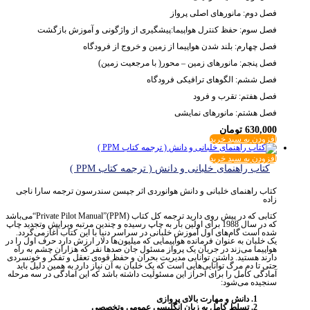
فصل دوم: مانورهای اصلی پرواز
فصل سوم: حفظ کنترل هواپیما:پیشگیری از واژگونی و آموزش بازگشت
فصل چهارم: بلند شدن هواپیما از زمین و خروج از فرودگاه
فصل پنجم: مانورهای زمین – محور( با مرجعیت زمین)
فصل ششم: الگوهای ترافیکی فرودگاه
فصل هفتم: تقرب و فرود
فصل هشتم: مانورهای نمایشی
630,000
تومان
افزودن به سبد خرید
افزودن به سبد خرید
کتاب راهنمای خلبانی و دانش ( ترجمه کتاب PPM )
کتاب راهنمای خلبانی و دانش هوانوردی اثر جپسن سندرسون ترجمه سارا ناجی
زاده
کتابی که در پیش روی دارید ترجمه کل کتاب
PPM)
)”
Private Pilot Manual
“‌می‌باشد
که در سال 1988 برای اولین بار به چاپ رسیده و چندین مرتبه ویرایش وتجدید چاپ
شده است گام‌های اول آموزش خلبانی در سراسر دنیا با این کتاب آغاز‌می‌گردد.
یک خلبان به عنوان فرمانده هواپیمایی که میلیون‌ها دلار ارزش دارد حرف اول را در
هواپیما‌ می‌زند در جریان یک پرواز مسئول جان صدها نفر که هزاران چشم به راه
دارند هستید. داشتن توانایی مدیریت بحران و حفظ قوه‌ی تعقل و تفکر و خونسردی
حتی تا دم مرگ توانایی‌هایی است که یک خلبان به آن نیاز دارد به همین دلیل باید
آمادگی کامل را برای احراز این مسئولیت داشته باشد که این آمادگی در سه مرحله
سنجیده‌ می‌شود:
دانش و مهارت بالای پروازی
تسلط کامل به زبان انگلیسی عمومی وتخصصی