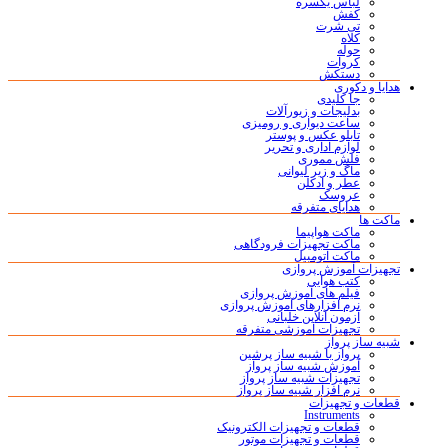
لباس یکسره
کفش
تی شرت
کلاه
حوله
کروات
دستکش
هدایا و دکوری
جا کلیدی
بدلیجات و زیورآلات
ساعت دیواری و رومیزی
تابلو عکس و پوستر
لوازم اداری و تحریر
فلش مموری
ماگ و زیر لیوانی
عطر و ادکلن
عروسک
هدایای متفرقه
ماکت ها
ماکت هواپیما
ماکت تجهیزات فرودگاهی
ماکت اتومبیل
تجهیزات آموزش پروازی
کتب هوایی
فیلم های آموزش پروازی
نرم افزارهای آموزش پروازی
آزمون آنلاین خلبانی
تجهیزات آموزشی متفرقه
شبیه ساز پرواز
پرواز با شبیه ساز پرشین
آموزش شبیه ساز پرواز
تجهیزات شبیه ساز پرواز
نرم افزار شبیه ساز پرواز
قطعات و تجهیزات
Instruments
قطعات و تجهیزات الکترونیک
قطعات و تجهیزات موتور