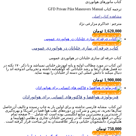
کتاب مانورهای هوانوردی
ترجمه کتاب GFD Private Pilot Maneuvers Manual
مشاهده کتاب اصلی
مترجم : خداکرم مزارعی نژاد
1,620,000
تومان
افزودن به سبد خرید
افزودن به سبد خرید
کتاب حرفه ای سازی خلبانان در هوانوردی عمومی
کتاب حرفه ای سازی خلبانان در هوانوردی عمومی
این کتاب در مورد مطالب اولیه و پایه اموزش خلبانی نمیباشد و با ذکر ۱۷۰ نکته در
ده فصل هدف ارتقا و رشد خلبانانی که گواهینامه داشته و تجربیاتی اندوخته اند را
دنبال میکند تا دانش عملی این دسته از خلبانان را بهینه نماید.
1,900,000
تومان
افزودن به سبد خرید
افزودن به سبد خرید
فیزیولوژی هوافضا و فاکتورهای انسانی برای هوانورادان
این کتاب مشابه فارسی نداشته و برای اولین بار به چاپ رسیده و تالیف آن حاصل
سال‌ها تجربه، تدریس و شرکت در دوره‌های طب هوا-فضا در امریکا و بهره‌گیری
از جدیدترین و معتبرترین منابع انگلیسی بوده است که شامل ۴۰۰ صفحه تمام
رنگی در قطع وزیری است که در دسترس خلبانان تجاری و نظامی (هواپیما و
هلیکوپتر)، دانشجویان خلبانی و دیگر علاقه‌مندان به این مباحث قرار گرفته است .
750,000
تومان
افزودن به سبد خرید