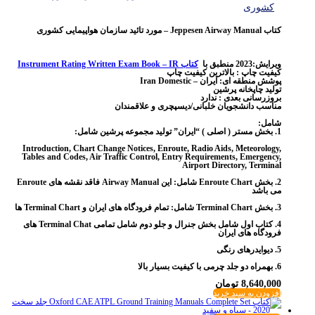
کشوری
کتاب Jeppesen Airway Manual – مورد تائید سازمان هواپیمایی کشوری
ویرایش:2023 منطبق با
کتاب Instrument Rating Written Exam Book – IR
کیفیت چاپ : بالاترین کیفیت چاپ
پوشش منطقه ای: ایران – Iran Domestic
تولید چاپخانه پرشین
بروزرسانی بعدی : ندارد
مناسب دانشجویان خلبانی/دیسپچری و علاقمندان
شامل:
1. بخش مستر ( اصلی ) “ایران” تولید مجموعه پرشین شامل:
Introduction, Chart Change Notices, Enroute, Radio Aids, Meteorology,
Tables and Codes, Air Traffic Control, Entry Requirements, Emergency,
Airport Directory, Terminal
2. بخش Enroute Chart شامل: این Airway Manual فاقد نقشه های Enroute
می باشد
3. بخش Terminal Chart شامل: تمام فرودگاه های ایران و Terminal Chart ها
4. کتاب اول شامل بخش جنرال و جلو دوم شامل تمامی Terminal Chat های
فرودگاه های ایران
5. دیوایدرهای رنگی
6. بهمراه دو جلد چرمی با کیفیت بسیار بالا
8,640,000
تومان
افزودن به سبد خرید