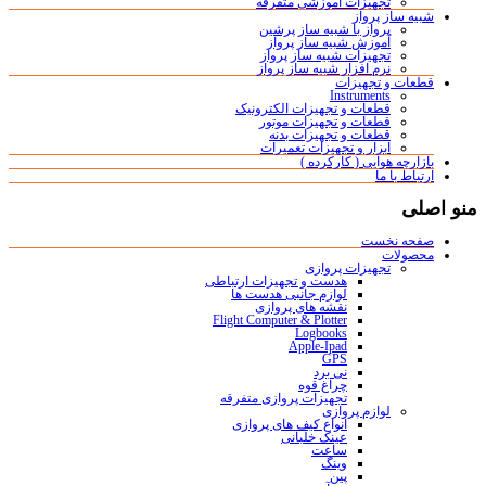
تجهیزات آموزشی متفرقه
شبیه ساز پرواز
پرواز با شبیه ساز پرشین
آموزش شبیه ساز پرواز
تجهیزات شبیه ساز پرواز
نرم افزار شبیه ساز پرواز
قطعات و تجهیزات
Instruments
قطعات و تجهیزات الکترونیک
قطعات و تجهیزات موتور
قطعات و تجهیزات بدنه
ابزار و تجهیزات تعمیرات
بازارچه هوایی ( کارکرده )
ارتباط با ما
منو اصلی
صفحه نخست
محصولات
تجهیزات پروازی
هدست و تجهیزات ارتباطی
لوازم جانبی هدست ها
نقشه های پروازی
Flight Computer & Plotter
Logbooks
Apple-Ipad
GPS
نی برد
چراغ قوه
تجهیزات پروازی متفرقه
لوازم پروازی
انواع کیف های پروازی
عینک خلبانی
ساعت
وینگ
پین