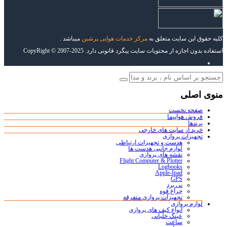
کلیه حقوق این سایت متعلق به
مرکز خدمات هوایی پرشین
میباشد .
استفاده بدون اجازه از محتویات سایت پیگرد قانونی دارد. CopyRight © 2007-2025
منوی اصلی
صفحه نخست
فروش هواپیما
برندها
خرید از سایت های خارجی
تجهیزات پروازی
هدست و تجهیزات ارتباطی
لوازم جانبی هدست ها
نقشه های پروازی
Flight Computer & Plotter
Logbooks
Apple-Ipad
GPS
نی برد
چراغ قوه
تجهیزات پروازی متفرقه
لوازم پروازی
انواع کیف های پروازی
عینک خلبانی
ساعت