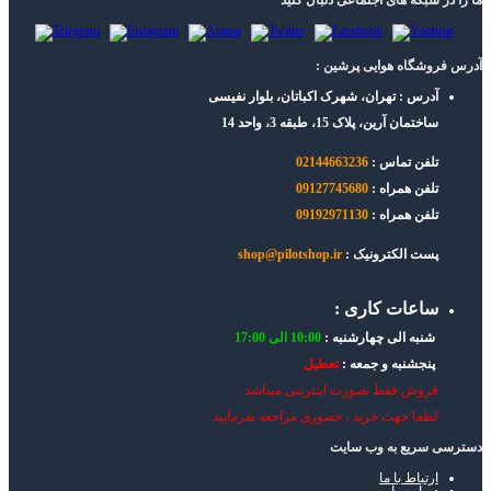
ما را در شبکه های اجتماعی دنبال کنید
آدرس فروشگاه هوایی پرشین :
آدرس : تهران، شهرک اکباتان، بلوار نفیسی
ساختمان آرین، پلاک 15، طبقه 3، واحد 14
تلفن تماس :
02144663236
تلفن همراه :
09127745680
تلفن همراه :
09192971130
پست الکترونیک :
shop@pilotshop.ir
ساعات کاری :
شنبه الی چهارشنبه :
10:00 الی 17:00
پنجشنبه و جمعه :
تعطیل
فروش فقط بصورت اینترنتی میباشد .
لطفا جهت خرید ، حضوری مراجعه نفرمایید .
دسترسی سریع به وب سایت
ارتباط با ما