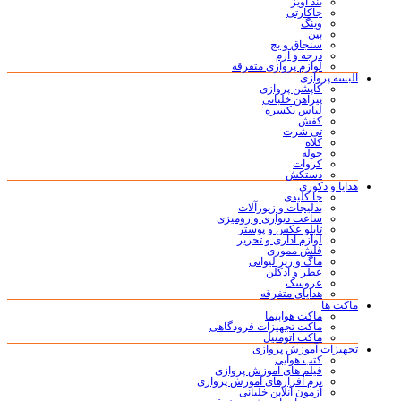
بند آویز
جاکارتی
وینگ
پین
سنجاق و بج
درجه و آرم
لوازم پروازی متفرقه
البسه پروازی
کاپشن پروازی
پیراهن خلبانی
لباس یکسره
کفش
تی شرت
کلاه
حوله
کروات
دستکش
هدایا و دکوری
جا کلیدی
بدلیجات و زیورآلات
ساعت دیواری و رومیزی
تابلو عکس و پوستر
لوازم اداری و تحریر
فلش مموری
ماگ و زیر لیوانی
عطر و ادکلن
عروسک
هدایای متفرقه
ماکت ها
ماکت هواپیما
ماکت تجهیزات فرودگاهی
ماکت اتومبیل
تجهیزات آموزش پروازی
کتب هوایی
فیلم های آموزش پروازی
نرم افزارهای آموزش پروازی
آزمون آنلاین خلبانی