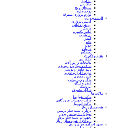
بند آویز
جاکارتی
سنجاق و بج
درجه و آرم
لوازم پروازی متفرقه
البسه پروازی
کاپشن پروازی
پیراهن خلبانی
ماسک
لباس یکسره
تی شرت
کفش
کلاه
حوله
کروات
دستکش
هدایا و دکوری
جا کلیدی
بدلیجات و زیورآلات
ساعت دیواری و رومیزی
تابلو عکس و پوستر
لوازم اداری و تحریر
فلش مموری
ماگ و زیر لیوانی
عطر و ادکلن
عروسک
هدایای متفرقه
ماکت ها
ماکت هواپیما
ماکت تجهیزات فرودگاهی
ماکت اتومبیل
شبیه ساز پرواز
پرواز با شبیه ساز پرشین
آموزش شبیه ساز پرواز
تجهیزات شبیه ساز پرواز
نرم افزار شبیه ساز پرواز
تجهیزات آموزش پروازی
کتب هوایی