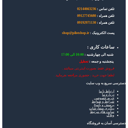
تلفن تماس :
02144663236
تلفن همراه :
09127745680
تلفن همراه :
09192971130
پست الکترونیک :
shop@pilotshop.ir
ساعات کاری :
شنبه الی چهارشنبه :
10:00 الی 17:00
پنجشنبه و جمعه :
تعطیل
فروش فقط بصورت اینترنتی میباشد .
لطفا جهت خرید ، حضوری مراجعه نفرمایید .
دسترسی سریع به وب سایت
ارتباط با ما
درباره ما
حریم خصوصی
شرایط و ضوابط
پرسش و پاسخ
پیگیری سفارشات
سایت های مرتبط
وبلاگ
دسترسی آسان به فروشگاه