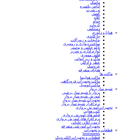
ماسک
لباس یکسره
تی شرت
کفش
کلاه
حوله
کروات
دستکش
هدایا و دکوری
جا کلیدی
بدلیجات و زیورآلات
ساعت دیواری و رومیزی
تابلو عکس و پوستر
لوازم اداری و تحریر
فلش مموری
ماگ و زیر لیوانی
عطر و ادکلن
عروسک
هدایای متفرقه
ماکت ها
ماکت هواپیما
ماکت تجهیزات فرودگاهی
ماکت اتومبیل
شبیه ساز پرواز
پرواز با شبیه ساز پرشین
آموزش شبیه ساز پرواز
تجهیزات شبیه ساز پرواز
نرم افزار شبیه ساز پرواز
تجهیزات آموزش پروازی
کتب هوایی
فیلم های آموزش پروازی
نرم افزارهای آموزش پروازی
آزمون آنلاین خلبانی
تجهیزات آموزشی متفرقه
قطعات و تجهیزات
Instruments
قطعات و تجهیزات الکترونیک