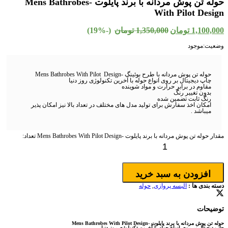
حوله تن پوش مردانه با برند پایلوت -Mens Bathrobes
With Pilot Design
1,100,000
تومان
1,350,000
تومان
(-19%)
وضعیت:
موجود
حوله تن پوش مردانه با طرح بوئینگ -Mens Bathrobes With Pilot Design
چاپ دیجیتال بر روی انواع حوله با آخرین تکنولوژی روز دنیا
مقاوم در برابر حرارت و مواد شوینده
بدون تغییر رنگ
رنگ ثابت تضمین شده
امکان اخذ سفارش برای تولید مدل های مختلف در تعداد بالا نیز امکان پذیر
میباشد .
مقدار حوله تن پوش مردانه با برند پایلوت -Mens Bathrobes With Pilot Design
تعداد:
افزودن به سبد خرید
دسته بندی ها :
البسه پروازی
,
حوله
توضیحات
حوله تن پوش مردانه با برند پایلوت -Mens Bathrobes With Pilot Design
چاپ دیجیتال بر روی انواع حوله با آخرین تکنولوژی روز دنیا