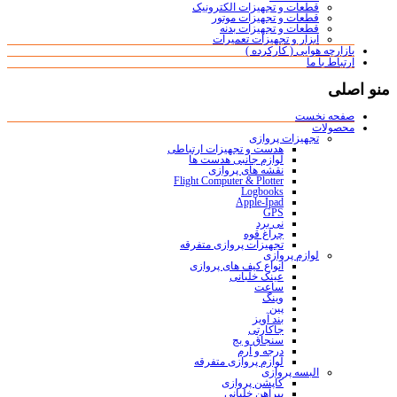
قطعات و تجهیزات الکترونیک
قطعات و تجهیزات موتور
قطعات و تجهیزات بدنه
ابزار و تجهیزات تعمیرات
بازارچه هوایی ( کارکرده )
ارتباط با ما
منو اصلی
صفحه نخست
محصولات
تجهیزات پروازی
هدست و تجهیزات ارتباطی
لوازم جانبی هدست ها
نقشه های پروازی
Flight Computer & Plotter
Logbooks
Apple-Ipad
GPS
نی برد
چراغ قوه
تجهیزات پروازی متفرقه
لوازم پروازی
انواع کیف های پروازی
عینک خلبانی
ساعت
وینگ
پین
بند آویز
جاکارتی
سنجاق و بج
درجه و آرم
لوازم پروازی متفرقه
البسه پروازی
کاپشن پروازی
پیراهن خلبانی