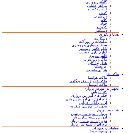
کاپشن پروازی
پیراهن خلبانی
لباس یکسره
کفش
تی شرت
کلاه
حوله
کروات
دستکش
هدایا و دکوری
جا کلیدی
بدلیجات و زیورآلات
ساعت دیواری و رومیزی
تابلو عکس و پوستر
لوازم اداری و تحریر
فلش مموری
ماگ و زیر لیوانی
عطر و ادکلن
عروسک
هدایای متفرقه
ماکت ها
ماکت هواپیما
ماکت تجهیزات فرودگاهی
ماکت اتومبیل
تجهیزات آموزش پروازی
کتب هوایی
فیلم های آموزش پروازی
نرم افزارهای آموزش پروازی
آزمون آنلاین خلبانی
تجهیزات آموزشی متفرقه
شبیه ساز پرواز
پرواز با شبیه ساز پرشین
آموزش شبیه ساز پرواز
تجهیزات شبیه ساز پرواز
نرم افزار شبیه ساز پرواز
قطعات و تجهیزات
Instruments