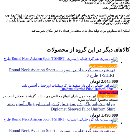
مقاوم در برابر حرارت و مواد شوینده
بدون تغییر رنگ
رنگ ثابت تضمین شده
این حوله تن پوش پالتویی مردانه و زنانه از تکنولوژی برترین نوع چاپ دیجیتال یعنی چاپ ( راکتیو ) بهره
میبرد که با این نوع چاپ ۱۰۰% ثبات رنگی داشته و هیچگونه رنگ دهی ندارد حتی در دمای بالا و یا آب
جوش ، جنس این حوله های تولید شده از ۱۰۰% نخ و پنبه بوده که جذب بالای آب را نیز بهمراه دارد و از
کیفیت بالایی برخوردار میباشد .
امکان اخذ سفارش برای تولید مدل های مختلف در تعداد بالا نیز امکان پذیر میباشد .
کالاهای دیگر در این گروه از محصولات
افزودن به سبد خرید
تی شرت یقه گرد خلبانی اسپرت – Round Neck Aviation Sport
T-SHIRT طرح 8
2,045,000
تومان
اتمام موجودی
انتخاب گزینه‌ها
این محصول دارای انواع مختلفی می باشد. گزینه ها ممکن است در
صفحه محصول انتخاب شوند
پیراهن خلبانی پاگن دار سفید مارک دیپلمات اورجینال-آستین بلند
Diplomat Sleeved Pilot Uniform Shirt
1,490,000
تومان
افزودن به سبد خرید
تی شرت یقه گرد خلبانی اسپرت – Round Neck Aviation Sport