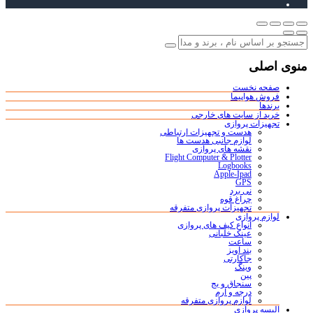
منوی اصلی
صفحه نخست
فروش هواپیما
برندها
خرید از سایت های خارجی
تجهیزات پروازی
هدست و تجهیزات ارتباطی
لوازم جانبی هدست ها
نقشه های پروازی
Flight Computer & Plotter
Logbooks
Apple-Ipad
GPS
نی برد
چراغ قوه
تجهیزات پروازی متفرقه
لوازم پروازی
انواع کیف های پروازی
عینک خلبانی
ساعت
بند آویز
جاکارتی
وینگ
پین
سنجاق و بج
درجه و آرم
لوازم پروازی متفرقه
البسه پروازی