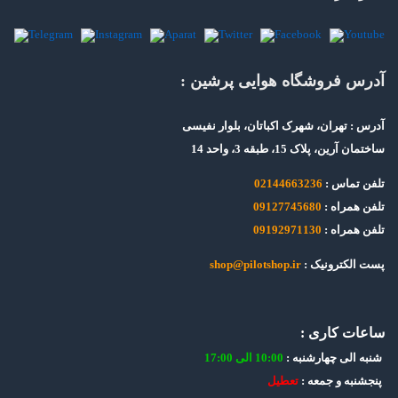
آدرس فروشگاه هوایی پرشین :
آدرس : تهران، شهرک اکباتان، بلوار نفیسی
ساختمان آرین، پلاک 15، طبقه 3، واحد 14
تلفن تماس :
02144663236
تلفن همراه :
09127745680
تلفن همراه :
09192971130
پست الکترونیک :
shop@pilotshop.ir
ساعات کاری :
شنبه الی چهارشنبه :
10:00 الی 17:00
پنجشنبه و جمعه :
تعطیل