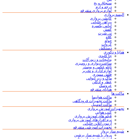
سنجاق و بج
درجه و آرم
لوازم پروازی متفرقه
البسه پروازی
کاپشن پروازی
پیراهن خلبانی
لباس یکسره
کفش
تی شرت
کلاه
حوله
کروات
دستکش
هدایا و دکوری
جا کلیدی
بدلیجات و زیورآلات
ساعت دیواری و رومیزی
تابلو عکس و پوستر
لوازم اداری و تحریر
فلش مموری
ماگ و زیر لیوانی
عطر و ادکلن
عروسک
هدایای متفرقه
ماکت ها
ماکت هواپیما
ماکت تجهیزات فرودگاهی
ماکت اتومبیل
تجهیزات آموزش پروازی
کتب هوایی
فیلم های آموزش پروازی
نرم افزارهای آموزش پروازی
آزمون آنلاین خلبانی
تجهیزات آموزشی متفرقه
شبیه ساز پرواز
پرواز با شبیه ساز پرشین
آموزش شبیه ساز پرواز