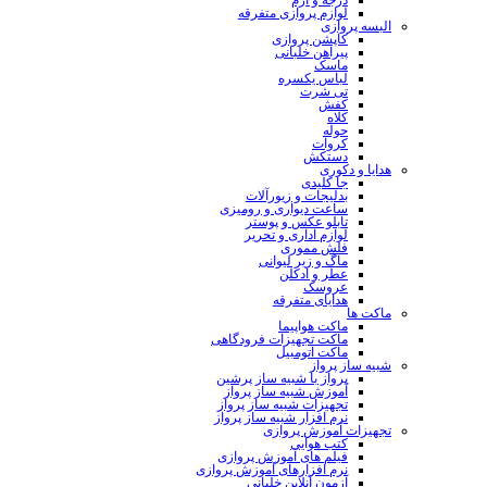
لوازم پروازی متفرقه
البسه پروازی
کاپشن پروازی
پیراهن خلبانی
ماسک
لباس یکسره
تی شرت
کفش
کلاه
حوله
کروات
دستکش
هدایا و دکوری
جا کلیدی
بدلیجات و زیورآلات
ساعت دیواری و رومیزی
تابلو عکس و پوستر
لوازم اداری و تحریر
فلش مموری
ماگ و زیر لیوانی
عطر و ادکلن
عروسک
هدایای متفرقه
ماکت ها
ماکت هواپیما
ماکت تجهیزات فرودگاهی
ماکت اتومبیل
شبیه ساز پرواز
پرواز با شبیه ساز پرشین
آموزش شبیه ساز پرواز
تجهیزات شبیه ساز پرواز
نرم افزار شبیه ساز پرواز
تجهیزات آموزش پروازی
کتب هوایی
فیلم های آموزش پروازی
نرم افزارهای آموزش پروازی
آزمون آنلاین خلبانی