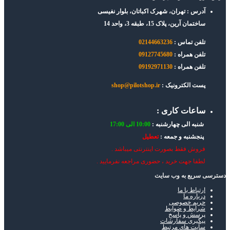
آدرس : تهران، شهرک اکباتان، بلوار نفیسی
ساختمان آرین، پلاک 15، طبقه 3، واحد 14
تلفن تماس :
02144663236
تلفن همراه :
09127745680
تلفن همراه :
09192971130
پست الکترونیک :
shop@pilotshop.ir
ساعات کاری :
شنبه الی چهارشنبه :
10:00 الی 17:00
پنجشنبه و جمعه :
تعطیل
فروش فقط بصورت اینترنتی میباشد .
لطفا جهت خرید ، حضوری مراجعه نفرمایید .
دسترسی سریع به وب سایت
ارتباط با ما
درباره ما
حریم خصوصی
شرایط و ضوابط
پرسش و پاسخ
پیگیری سفارشات
سایت های مرتبط