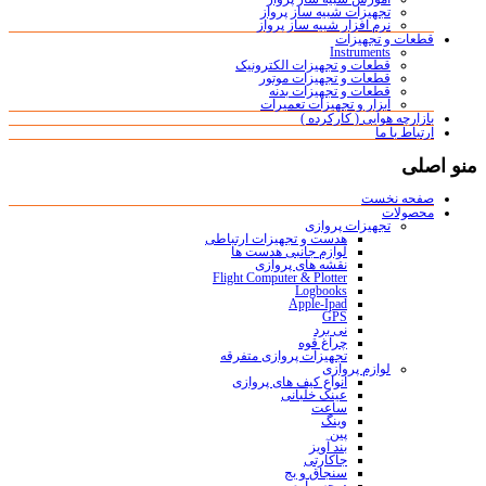
تجهیزات شبیه ساز پرواز
نرم افزار شبیه ساز پرواز
قطعات و تجهیزات
Instruments
قطعات و تجهیزات الکترونیک
قطعات و تجهیزات موتور
قطعات و تجهیزات بدنه
ابزار و تجهیزات تعمیرات
بازارچه هوایی ( کارکرده )
ارتباط با ما
منو اصلی
صفحه نخست
محصولات
تجهیزات پروازی
هدست و تجهیزات ارتباطی
لوازم جانبی هدست ها
نقشه های پروازی
Flight Computer & Plotter
Logbooks
Apple-Ipad
GPS
نی برد
چراغ قوه
تجهیزات پروازی متفرقه
لوازم پروازی
انواع کیف های پروازی
عینک خلبانی
ساعت
وینگ
پین
بند آویز
جاکارتی
سنجاق و بج
درجه و آرم