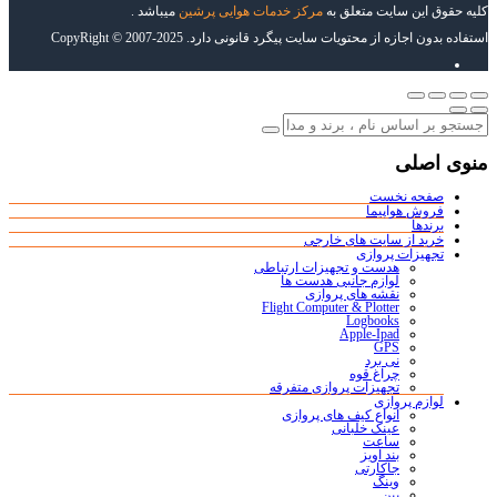
کلیه حقوق این سایت متعلق به
مرکز خدمات هوایی پرشین
میباشد .
استفاده بدون اجازه از محتویات سایت پیگرد قانونی دارد. CopyRight © 2007-2025
منوی اصلی
صفحه نخست
فروش هواپیما
برندها
خرید از سایت های خارجی
تجهیزات پروازی
هدست و تجهیزات ارتباطی
لوازم جانبی هدست ها
نقشه های پروازی
Flight Computer & Plotter
Logbooks
Apple-Ipad
GPS
نی برد
چراغ قوه
تجهیزات پروازی متفرقه
لوازم پروازی
انواع کیف های پروازی
عینک خلبانی
ساعت
بند آویز
جاکارتی
وینگ
پین