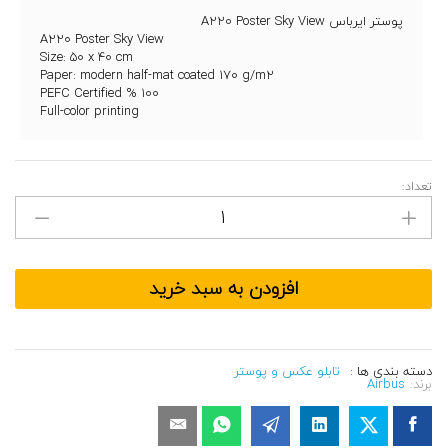
پوستر ایرباس A220 Poster Sky View
A220 Poster Sky View
Size: 50 x 40 cm
Paper: modern half-mat coated 170 g/m2
100 % PEFC Certified
Full-color printing
مقدار
تعداد:
پوستر
ایرباس
A220
Poster
Sky
View
افزودن به سبد خرید
دسته بندی ها :
تابلو عکس و پوستر
برند:
Airbus