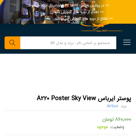
>> در پرشین تمامی کالاها کاملا اورجینال ارائه میشوند.
>> اطلاع از دوره های آموزش خلبانی
کلیک کنید
>> اطلاع از دوره های آموزش سیمولاتور
کلیک کنید
رد کردن
0
جستجو
پوستر ایرباس A220 Poster Sky View
برند:
Airbus
860,000
تومان
وضعیت:
موجود