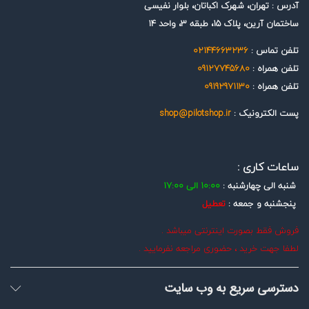
آدرس : تهران، شهرک اکباتان، بلوار نفیسی
ساختمان آرین، پلاک 15، طبقه 3، واحد 14
تلفن تماس :
02144663236
تلفن همراه :
09127745680
تلفن همراه :
09192971130
پست الکترونیک :
shop@pilotshop.ir
ساعات کاری :
شنبه الی چهارشنبه :
10:00 الی 17:00
پنجشنبه و جمعه :
تعطیل
فروش فقط بصورت اینترنتی میباشد .
لطفا جهت خرید ، حضوری مراجعه نفرمایید .
دسترسی سریع به وب سایت