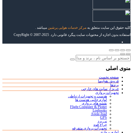
کلیه حقوق این سایت متعلق به
مرکز خدمات هوایی پرشین
میباشد .
استفاده بدون اجازه از محتویات سایت پیگرد قانونی دارد. CopyRight © 2007-2025
منوی اصلی
صفحه نخست
فروش هواپیما
برندها
خرید از سایت های خارجی
تجهیزات پروازی
هدست و تجهیزات ارتباطی
لوازم جانبی هدست ها
نقشه های پروازی
Flight Computer & Plotter
Logbooks
Apple-Ipad
GPS
نی برد
چراغ قوه
تجهیزات پروازی متفرقه
لوازم پروازی