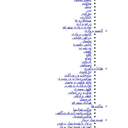
ساعت
وینگ
پین
بند آویز
جاکارتی
سنجاق و بج
درجه و آرم
لوازم پروازی متفرقه
البسه پروازی
کاپشن پروازی
پیراهن خلبانی
ماسک
لباس یکسره
تی شرت
کفش
کلاه
حوله
کروات
دستکش
هدایا و دکوری
جا کلیدی
بدلیجات و زیورآلات
ساعت دیواری و رومیزی
تابلو عکس و پوستر
لوازم اداری و تحریر
فلش مموری
ماگ و زیر لیوانی
عطر و ادکلن
عروسک
هدایای متفرقه
ماکت ها
ماکت هواپیما
ماکت تجهیزات فرودگاهی
ماکت اتومبیل
شبیه ساز پرواز
پرواز با شبیه ساز پرشین
آموزش شبیه ساز پرواز