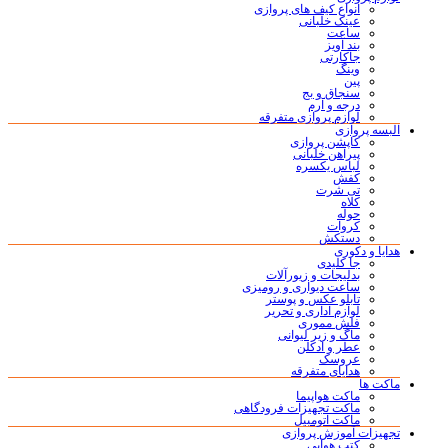
انواع کیف های پروازی
عینک خلبانی
ساعت
بند آویز
جاکارتی
وینگ
پین
سنجاق و بج
درجه و آرم
لوازم پروازی متفرقه
البسه پروازی
کاپشن پروازی
پیراهن خلبانی
لباس یکسره
کفش
تی شرت
کلاه
حوله
کروات
دستکش
هدایا و دکوری
جا کلیدی
بدلیجات و زیورآلات
ساعت دیواری و رومیزی
تابلو عکس و پوستر
لوازم اداری و تحریر
فلش مموری
ماگ و زیر لیوانی
عطر و ادکلن
عروسک
هدایای متفرقه
ماکت ها
ماکت هواپیما
ماکت تجهیزات فرودگاهی
ماکت اتومبیل
تجهیزات آموزش پروازی
کتب هوایی