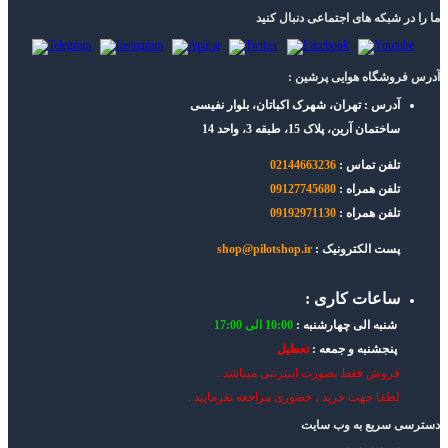
ما را در شبکه های اجتماعی دنبال کنید
آدرس فروشگاه هوایی پرشین :
آدرس : تهران، شهرک اکباتان، بلوار نفیسی
ساختمان آرین، پلاک 15، طبقه 3، واحد 14
تلفن تماس :
02144663236
تلفن همراه :
09127745680
تلفن همراه :
09192971130
پست الکترونیک :
shop@pilotshop.ir
ساعات کاری :
شنبه الی چهارشنبه :
10:00 الی 17:00
پنجشنبه و جمعه :
تعطیل
فروش فقط بصورت اینترنتی میباشد .
لطفا جهت خرید ، حضوری مراجعه نفرمایید .
دسترسی سریع به وب سایت