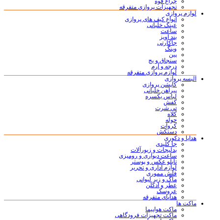
چراغ قوه
تجهیزات پروازی متفرقه
لوازم پروازی
انواع کیف های پروازی
عینک خلبانی
ساعت
بند آویز
جاکارتی
وینگ
پین
سنجاق و بج
درجه و آرم
لوازم پروازی متفرقه
البسه پروازی
کاپشن پروازی
پیراهن خلبانی
لباس یکسره
کفش
تی شرت
کلاه
حوله
کروات
دستکش
هدایا و دکوری
جا کلیدی
بدلیجات و زیورآلات
ساعت دیواری و رومیزی
تابلو عکس و پوستر
لوازم اداری و تحریر
فلش مموری
ماگ و زیر لیوانی
عطر و ادکلن
عروسک
هدایای متفرقه
ماکت ها
ماکت هواپیما
ماکت تجهیزات فرودگاهی