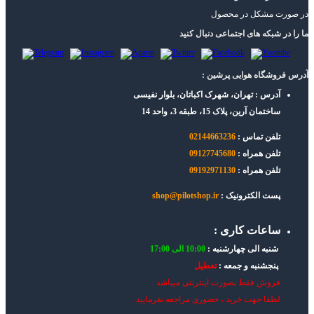
در صورت مشکل در محصول
ما را در شبکه های اجتماعی دنبال کنید
آدرس فروشگاه هوایی پرشین :
آدرس : تهران، شهرک اکباتان، بلوار نفیسی
ساختمان آرین، پلاک 15، طبقه 3، واحد 14
تلفن تماس :
02144663236
تلفن همراه :
09127745680
تلفن همراه :
09192971130
پست الکترونیک :
shop@pilotshop.ir
ساعات کاری :
شنبه الی چهارشنبه :
10:00 الی 17:00
پنجشنبه و جمعه :
تعطیل
فروش فقط بصورت اینترنتی میباشد .
لطفا جهت خرید ، حضوری مراجعه نفرمایید .