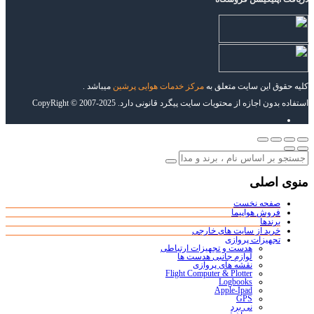
کلیه حقوق این سایت متعلق به
مرکز خدمات هوایی پرشین
میباشد .
استفاده بدون اجازه از محتویات سایت پیگرد قانونی دارد. CopyRight © 2007-2025
منوی اصلی
صفحه نخست
فروش هواپیما
برندها
خرید از سایت های خارجی
تجهیزات پروازی
هدست و تجهیزات ارتباطی
لوازم جانبی هدست ها
نقشه های پروازی
Flight Computer & Plotter
Logbooks
Apple-Ipad
GPS
نی برد