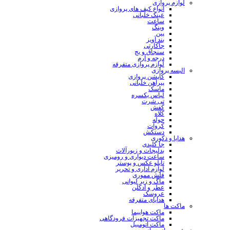
لوازم پروازی
انواع کیف های پروازی
عینک خلبانی
ساعت
وینگ
پین
بند آویز
جاکارتی
سنجاق و بج
درجه و آرم
لوازم پروازی متفرقه
البسه پروازی
کاپشن پروازی
پیراهن خلبانی
ماسک
لباس یکسره
تی شرت
کفش
کلاه
حوله
کروات
دستکش
هدایا و دکوری
جا کلیدی
بدلیجات و زیورآلات
ساعت دیواری و رومیزی
تابلو عکس و پوستر
لوازم اداری و تحریر
فلش مموری
ماگ و زیر لیوانی
عطر و ادکلن
عروسک
هدایای متفرقه
ماکت ها
ماکت هواپیما
ماکت تجهیزات فرودگاهی
ماکت اتومبیل