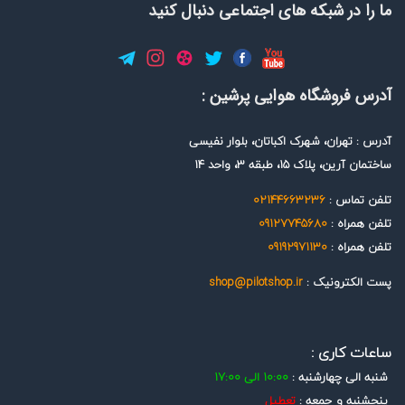
ما را در شبکه های اجتماعی دنبال کنید
آدرس فروشگاه هوایی پرشین :
آدرس : تهران، شهرک اکباتان، بلوار نفیسی
ساختمان آرین، پلاک 15، طبقه 3، واحد 14
تلفن تماس :
02144663236
تلفن همراه :
09127745680
تلفن همراه :
09192971130
پست الکترونیک :
shop@pilotshop.ir
ساعات کاری :
شنبه الی چهارشنبه :
10:00 الی 17:00
پنجشنبه و جمعه :
تعطیل