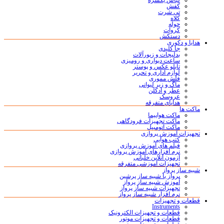
لباس یکسره
کفش
تی شرت
کلاه
حوله
کروات
دستکش
هدایا و دکوری
جا کلیدی
بدلیجات و زیورآلات
ساعت دیواری و رومیزی
تابلو عکس و پوستر
لوازم اداری و تحریر
فلش مموری
ماگ و زیر لیوانی
عطر و ادکلن
عروسک
هدایای متفرقه
ماکت ها
ماکت هواپیما
ماکت تجهیزات فرودگاهی
ماکت اتومبیل
تجهیزات آموزش پروازی
کتب هوایی
فیلم های آموزش پروازی
نرم افزارهای آموزش پروازی
آزمون آنلاین خلبانی
تجهیزات آموزشی متفرقه
شبیه ساز پرواز
پرواز با شبیه ساز پرشین
آموزش شبیه ساز پرواز
تجهیزات شبیه ساز پرواز
نرم افزار شبیه ساز پرواز
قطعات و تجهیزات
Instruments
قطعات و تجهیزات الکترونیک
قطعات و تجهیزات موتور