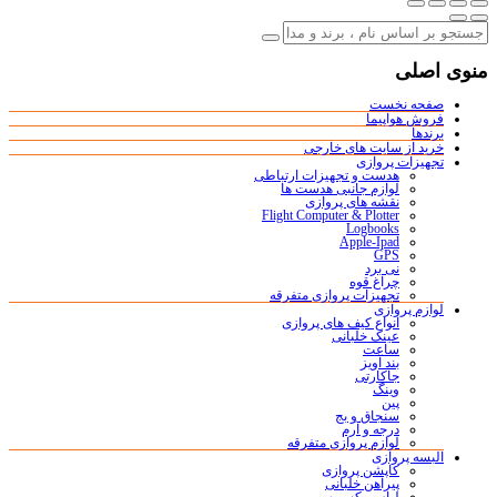
منوی اصلی
صفحه نخست
فروش هواپیما
برندها
خرید از سایت های خارجی
تجهیزات پروازی
هدست و تجهیزات ارتباطی
لوازم جانبی هدست ها
نقشه های پروازی
Flight Computer & Plotter
Logbooks
Apple-Ipad
GPS
نی برد
چراغ قوه
تجهیزات پروازی متفرقه
لوازم پروازی
انواع کیف های پروازی
عینک خلبانی
ساعت
بند آویز
جاکارتی
وینگ
پین
سنجاق و بج
درجه و آرم
لوازم پروازی متفرقه
البسه پروازی
کاپشن پروازی
پیراهن خلبانی