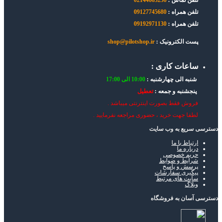
تلفن همراه :
09127745680
تلفن همراه :
09192971130
پست الکترونیک :
shop@pilotshop.ir
ساعات کاری :
شنبه الی چهارشنبه :
10:00 الی 17:00
پنجشنبه و جمعه :
تعطیل
فروش فقط بصورت اینترنتی میباشد .
لطفا جهت خرید ، حضوری مراجعه نفرمایید .
دسترسی سریع به وب سایت
ارتباط با ما
درباره ما
حریم خصوصی
شرایط و ضوابط
پرسش و پاسخ
پیگیری سفارشات
سایت های مرتبط
وبلاگ
دسترسی آسان به فروشگاه