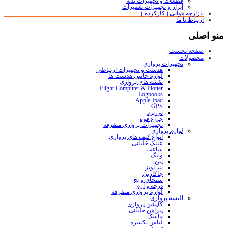
قطعات و تجهیزات بدنه
ابزار و تجهیزات تعمیرات
بازارچه هوایی ( کارکرده )
ارتباط با ما
منو اصلی
صفحه نخست
محصولات
تجهیزات پروازی
هدست و تجهیزات ارتباطی
لوازم جانبی هدست ها
نقشه های پروازی
Flight Computer & Plotter
Logbooks
Apple-Ipad
GPS
نی برد
چراغ قوه
تجهیزات پروازی متفرقه
لوازم پروازی
انواع کیف های پروازی
عینک خلبانی
ساعت
وینگ
پین
بند آویز
جاکارتی
سنجاق و بج
درجه و آرم
لوازم پروازی متفرقه
البسه پروازی
کاپشن پروازی
پیراهن خلبانی
ماسک
لباس یکسره