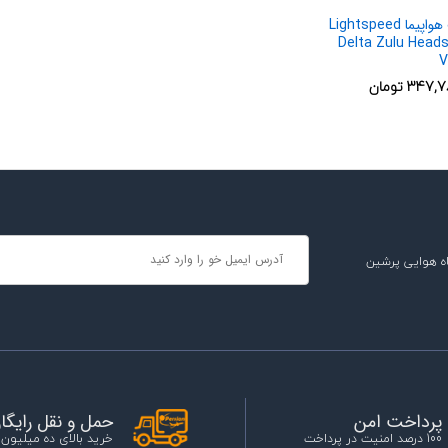
هدست هواپیما Lightspeed
Delta Zulu Heads
V
347,7
تومان
347,7
تومان
ه هوایی پرشین
حمل و نقل رایگا
پرداخت امن
خرید بالای ده میلیون
100 درصد امنیت در پرداخت