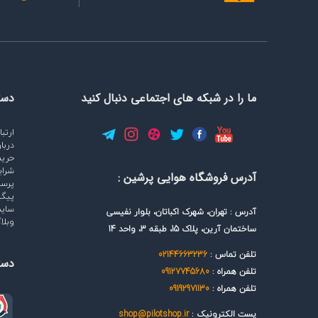
Honeycomb
Jeppesen
Kannad
Lightspeed
loescher
ما را در شبکه های اجتماعی دنبال کنید
دست
Oxford
Paris Bleu
ارتبا
Platronics
دربار
RAMI
حری
شرای
Randolph
آدرس فروشگاه هوایی پرشین :
پرس
Ray-Ban
پیگی
سایت
آدرس : تهران، شهرک اکباتان، بلوار نفیسی
RayTalk
وبلا
ساختمان آرین، پلاک 15، طبقه 3، واحد 14
RealSimGear
Remove Before Flight
تلفن تماس :
02144663236
دست
Rotax
تلفن همراه :
09127745680
Saitek-Logitech
تلفن همراه :
09192971130
Samsonite
پست الکترونیک :
shop@pilotshop.ir