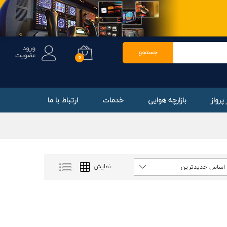
پیگیری سفارشات
اخبار سایت
Langua
انتخاب ارز
ورود
جستجو
عضویت
0
پرواز
بازارچه هوایی
خدمات
ارتباط با ما
نمایش
 اساس جدیدترین