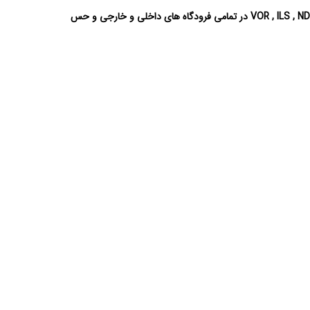
از امکانات این شبیه ساز پرواز میتوان به دارا بودن تمام Instrument های پرواز ، امکان پرواز با خلبان اتوماتیک ( Auto Pilot ) امکان انجام طرح تقرب VOR , ILS , NDB در تمامی فرودگاه های داخلی و خارجی و حس