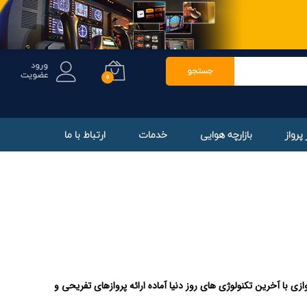
پیگیری سفارشات
اخبار سایت
Langua
انتخاب ارز
ورود
جستجو
عضویت
0
پرواز
بازارچه هوایی
خدمات
ارتباط با ما
 با آخرین تکنولوژی های روز دنیا آماده ارائه پروازهای تفریحی و