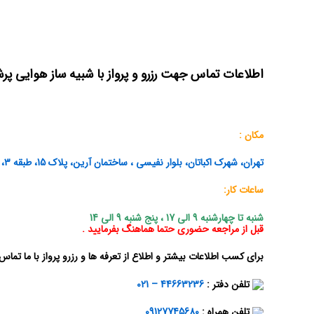
اطلاعات تماس جهت رزرو و پرواز با شبیه ساز هوایی پر
مکان :
تهران، شهرک اکباتان، بلوار نفیسی
،
ساختمان آرین، پلاک 15
،
طبقه 3، واحد 14
ساعات کار:
شنبه تا چهارشنبه 9 الی 17 ، پنج شنبه 9 الی 14
قبل از مراجعه حضوری حتما هماهنگ بفرمایید .
برای کسب اطلاعات بیشتر و اطلاع از تعرفه ها و رزرو پرواز با ما تماس 
تلفن
دفتر
:
44663236 – 021
تلفن همراه :
09127745680