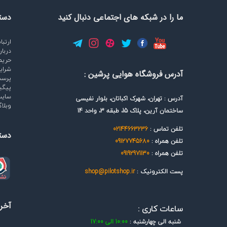
ما را در شبکه های اجتماعی دنبال کنید
دست
ارتبا
دربار
حری
شرای
آدرس فروشگاه هوایی پرشین :
پرسش
پیگی
سایت
آدرس : تهران، شهرک اکباتان، بلوار نفیسی
وبلا
ساختمان آرین، پلاک 15، طبقه 3، واحد 14
تلفن تماس :
02144663236
دست
تلفن همراه :
09127745680
تلفن همراه :
09192971130
پست الکترونیک :
shop@pilotshop.ir
آخری
ساعات کاری :
شنبه الی چهارشنبه :
10:00 الی 17:00