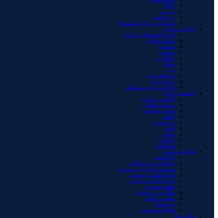
GPS
نی برد
چراغ قوه
تجهیزات پروازی متفرقه
لوازم پروازی
انواع کیف های پروازی
عینک خلبانی
ساعت
بند آویز
جاکارتی
وینگ
پین
سنجاق و بج
درجه و آرم
لوازم پروازی متفرقه
البسه پروازی
کاپشن پروازی
پیراهن خلبانی
لباس یکسره
کفش
تی شرت
کلاه
حوله
کروات
دستکش
هدایا و دکوری
جا کلیدی
بدلیجات و زیورآلات
ساعت دیواری و رومیزی
تابلو عکس و پوستر
لوازم اداری و تحریر
فلش مموری
ماگ و زیر لیوانی
عطر و ادکلن
عروسک
هدایای متفرقه
ماکت ها