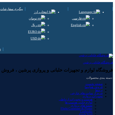
پیگیری سفارشات
Language
انتخاب ارز
فارسی
تومان
English
ریال
EURO
USD
فروشگاه خلبانی پرشین
فروشگاه لوازم و تجهیزات خلبانی و پروازی پرشین ، فروش لوا
دسته بندی محصولات
صفحه نخست
فروش هواپیما
برندها
خرید از سایت های خارجی
تجهیزات پروازی
هدست و تجهیزات ارتباطی
لوازم جانبی هدست ها
نقشه های پروازی
Flight Computer & Plotter
Logbooks
Apple-Ipad