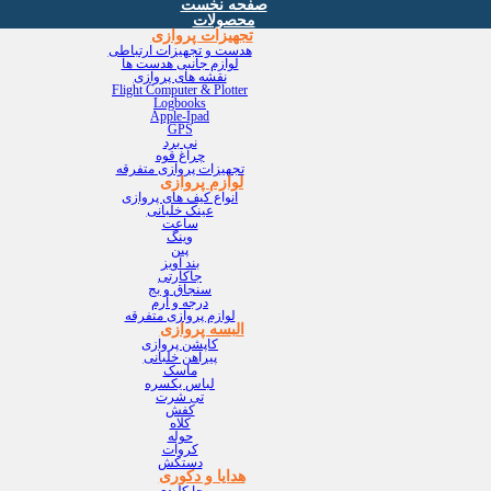
صفحه نخست
محصولات
تجهیزات پروازی
هدست و تجهیزات ارتباطی
لوازم جانبی هدست ها
نقشه های پروازی
Flight Computer & Plotter
Logbooks
Apple-Ipad
GPS
نی برد
چراغ قوه
تجهیزات پروازی متفرقه
لوازم پروازی
انواع کیف های پروازی
عینک خلبانی
ساعت
وینگ
پین
بند آویز
جاکارتی
سنجاق و بج
درجه و آرم
لوازم پروازی متفرقه
البسه پروازی
کاپشن پروازی
پیراهن خلبانی
ماسک
لباس یکسره
تی شرت
کفش
کلاه
حوله
کروات
دستکش
هدایا و دکوری
جا کلیدی