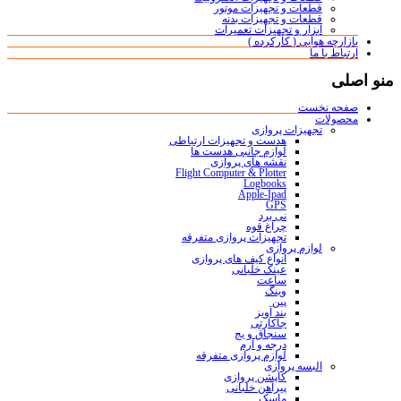
قطعات و تجهیزات موتور
قطعات و تجهیزات بدنه
ابزار و تجهیزات تعمیرات
بازارچه هوایی ( کارکرده )
ارتباط با ما
منو اصلی
صفحه نخست
محصولات
تجهیزات پروازی
هدست و تجهیزات ارتباطی
لوازم جانبی هدست ها
نقشه های پروازی
Flight Computer & Plotter
Logbooks
Apple-Ipad
GPS
نی برد
چراغ قوه
تجهیزات پروازی متفرقه
لوازم پروازی
انواع کیف های پروازی
عینک خلبانی
ساعت
وینگ
پین
بند آویز
جاکارتی
سنجاق و بج
درجه و آرم
لوازم پروازی متفرقه
البسه پروازی
کاپشن پروازی
پیراهن خلبانی
ماسک