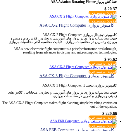
خط کش پرواز
ASA Aviation Rotating Plotter
$
20.37
افزودن به سبد خرید
افزودن به سبد خرید
کامپیوتر پروازی ASA CX-2 Flight Computer
کامپیوتر دیجیتال پروازی ASA CX-2 Flight Computer
جهت محاسبات پروازی در پرواز های آموزشی و تجاری ، کلاس های زمینی و
پروازی و تمرین در محاسبات پروازی ، قابلیت محاسبه اکثر محاسبات پروازی.
ASA’s new electronic flight computer is a price/performance breakthrough,
resulting from advances in display and microcomputer technologies.
$
95.62
افزودن به سبد خرید
افزودن به سبد خرید
کامپیوتر پروازی ASA CX-3 Flight Computer
کامپیوتر پروازی دیجیتال ASA CX-3 Flight Computer
جهت محاسبات پروازی در پرواز های آموزشی و تجاری، امتحانات ، کلاس های
زمینی و پروازی و تمرین در محاسبات پروازی
The ASA CX-3 Flight Computer makes flight planning simple by taking confusion
out of the equation.
$
220.66
افزودن به سبد خرید
افزودن به سبد خرید
کامپیوتر دستی پروازی ASA E6B Computer