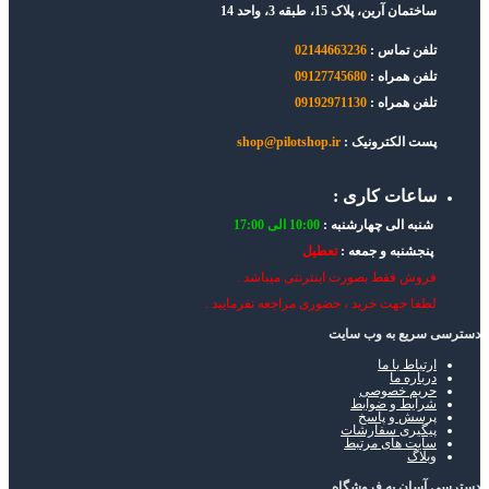
ساختمان آرین، پلاک 15، طبقه 3، واحد 14
تلفن تماس :
02144663236
تلفن همراه :
09127745680
تلفن همراه :
09192971130
پست الکترونیک :
shop@pilotshop.ir
ساعات کاری :
شنبه الی چهارشنبه :
10:00 الی 17:00
پنجشنبه و جمعه :
تعطیل
فروش فقط بصورت اینترنتی میباشد .
لطفا جهت خرید ، حضوری مراجعه نفرمایید .
دسترسی سریع به وب سایت
ارتباط با ما
درباره ما
حریم خصوصی
شرایط و ضوابط
پرسش و پاسخ
پیگیری سفارشات
سایت های مرتبط
وبلاگ
دسترسی آسان به فروشگاه