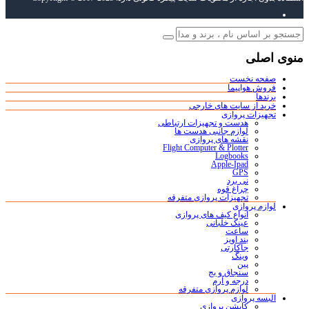
منوی اصلی
صفحه نخست
فروش هواپیما
برندها
خرید از سایت های خارجی
تجهیزات پروازی
هدست و تجهیزات ارتباطی
لوازم جانبی هدست ها
نقشه های پروازی
Flight Computer & Plotter
Logbooks
Apple-Ipad
GPS
نی برد
چراغ قوه
تجهیزات پروازی متفرقه
لوازم پروازی
انواع کیف های پروازی
عینک خلبانی
ساعت
بند آویز
جاکارتی
وینگ
پین
سنجاق و بج
درجه و آرم
لوازم پروازی متفرقه
البسه پروازی
کاپشن پروازی