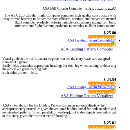
کامپیوتر دستی پروازی ASA E6B Circular Computer
The ASA E6B Circular Flight Computer combines high-quality construction with
easy-to-read lettering to deliver the most efficient, accurate, and convenient manual
flight computer available.Perform multiple calculations ranging from basic
arithmetic and flight planning problems to complex in-flight computations.
$
25.80
افزودن به سبد خرید
افزودن به سبد خرید
ASA Landing Pattern Computer
Visual guide to the traffic pattern so pilots can see the entry, base, and assigned
runway at a glance.
Easily helps determine appropriate headings for each leg when landing or departing
the airport – a great teaching aid!
Both sides printed – for…
$
23.54
افزودن به سبد خرید
افزودن به سبد خرید
ASA Holding Pattern Visualizer
ASA’s new design for the Holding Pattern Computer not only displays the
appropriate entry procedure given the assigned holding radial for both standard and
nonstandard patterns (direct, parallel, or teardrop), but it also depicts how pilots get
to this entry, given their current aircraft heading.
$
25.01
افزودن به سبد خرید