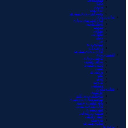
GPS
نی برد
چراغ قوه
تجهیزات پروازی متفرقه
لوازم پروازی
انواع کیف های پروازی
عینک خلبانی
ساعت
بند آویز
جاکارتی
وینگ
پین
سنجاق و بج
درجه و آرم
لوازم پروازی متفرقه
البسه پروازی
کاپشن پروازی
پیراهن خلبانی
لباس یکسره
کفش
تی شرت
کلاه
حوله
کروات
دستکش
هدایا و دکوری
جا کلیدی
بدلیجات و زیورآلات
ساعت دیواری و رومیزی
تابلو عکس و پوستر
لوازم اداری و تحریر
فلش مموری
ماگ و زیر لیوانی
عطر و ادکلن
عروسک
هدایای متفرقه
ماکت ها