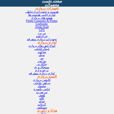
صفحه نخست
محصولات
تجهیزات پروازی
هدست و تجهیزات ارتباطی
لوازم جانبی هدست ها
نقشه های پروازی
Flight Computer & Plotter
Logbooks
Apple-Ipad
GPS
نی برد
چراغ قوه
تجهیزات پروازی متفرقه
لوازم پروازی
انواع کیف های پروازی
عینک خلبانی
ساعت
وینگ
پین
بند آویز
جاکارتی
سنجاق و بج
درجه و آرم
لوازم پروازی متفرقه
البسه پروازی
کاپشن پروازی
پیراهن خلبانی
ماسک
لباس یکسره
تی شرت
کفش
کلاه
حوله
کروات
دستکش
هدایا و دکوری
جا کلیدی