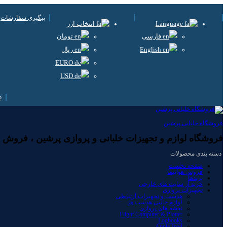
پیگیری سفارشات
Language
انتخاب ارز
فارسی
تومان
English
ریال
EURO
USD
فروشگاه خلبانی پرشین
فروشگاه لوازم و تجهیزات خلبانی و پروازی پرشین ، فروش لوا
دسته بندی محصولات
صفحه نخست
فروش هواپیما
برندها
خرید از سایت های خارجی
تجهیزات پروازی
هدست و تجهیزات ارتباطی
لوازم جانبی هدست ها
نقشه های پروازی
Flight Computer & Plotter
Logbooks
Apple-Ipad