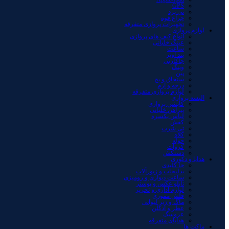
GPS
نی برد
چراغ قوه
تجهیزات پروازی متفرقه
لوازم پروازی
انواع کیف های پروازی
عینک خلبانی
ساعت
بند آویز
جاکارتی
وینگ
پین
سنجاق و بج
درجه و آرم
لوازم پروازی متفرقه
البسه پروازی
کاپشن پروازی
پیراهن خلبانی
لباس یکسره
کفش
تی شرت
کلاه
حوله
کروات
دستکش
هدایا و دکوری
جا کلیدی
بدلیجات و زیورآلات
ساعت دیواری و رومیزی
تابلو عکس و پوستر
لوازم اداری و تحریر
فلش مموری
ماگ و زیر لیوانی
عطر و ادکلن
عروسک
هدایای متفرقه
ماکت ها