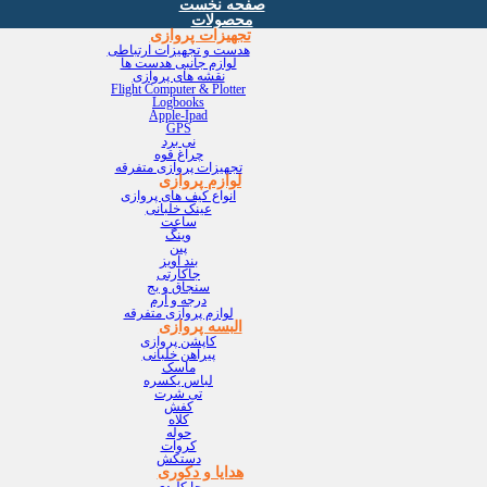
صفحه نخست
محصولات
تجهیزات پروازی
هدست و تجهیزات ارتباطی
لوازم جانبی هدست ها
نقشه های پروازی
Flight Computer & Plotter
Logbooks
Apple-Ipad
GPS
نی برد
چراغ قوه
تجهیزات پروازی متفرقه
لوازم پروازی
انواع کیف های پروازی
عینک خلبانی
ساعت
وینگ
پین
بند آویز
جاکارتی
سنجاق و بج
درجه و آرم
لوازم پروازی متفرقه
البسه پروازی
کاپشن پروازی
پیراهن خلبانی
ماسک
لباس یکسره
تی شرت
کفش
کلاه
حوله
کروات
دستکش
هدایا و دکوری
جا کلیدی