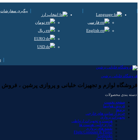
پیگیری سفارشات
Language
انتخاب ارز
فارسی
تومان
English
ریال
EURO
USD
فروشگاه خلبانی پرشین
فروشگاه لوازم و تجهیزات خلبانی و پروازی پرشین ، فروش لوا
دسته بندی محصولات
صفحه نخست
فروش هواپیما
برندها
خرید از سایت های خارجی
تجهیزات پروازی
هدست و تجهیزات ارتباطی
لوازم جانبی هدست ها
نقشه های پروازی
Flight Computer & Plotter
Logbooks
Apple-Ipad