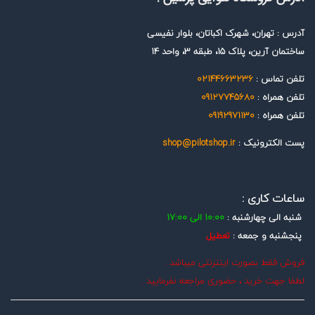
آدرس : تهران، شهرک اکباتان، بلوار نفیسی
ساختمان آرین، پلاک 15، طبقه 3، واحد 14
تلفن تماس :
02144663236
تلفن همراه :
09127745680
تلفن همراه :
09192971130
پست الکترونیک :
shop@pilotshop.ir
ساعات کاری :
شنبه الی چهارشنبه :
10:00 الی 17:00
پنجشنبه و جمعه :
تعطیل
فروش فقط بصورت اینترنتی میباشد .
لطفا جهت خرید ، حضوری مراجعه نفرمایید .