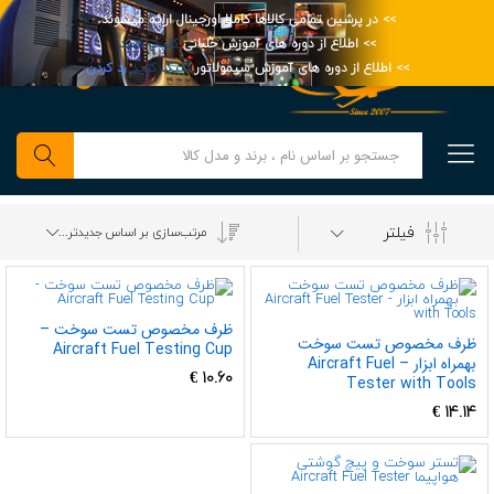
>> در پرشین تمامی کالاها کاملا اورجینال ارائه میشوند.
>> اطلاع از دوره های آموزش خلبانی
کلیک کنید
>> اطلاع از دوره های آموزش سیمولاتور
کلیک کنید
رد کردن
0
جستجو
فیلتر
مرتب‌سازی بر اساس جدیدترین
ظرف مخصوص تست سوخت –
ظرف مخصوص تست سوخت
Aircraft Fuel Testing Cup
بهمراه ابزار – Aircraft Fuel
€
10.60
Tester with Tools
€
14.14