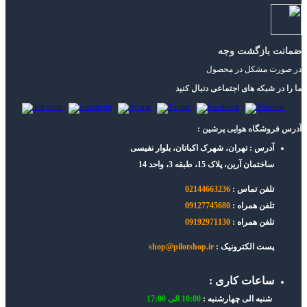
ضمانت بازگشت وجه
در صورت مشکل در محصول
ما را در شبکه های اجتماعی دنبال کنید
آدرس فروشگاه هوایی پرشین :
آدرس : تهران، شهرک اکباتان، بلوار نفیسی
ساختمان آرین، پلاک 15، طبقه 3، واحد 14
تلفن تماس :
02144663236
تلفن همراه :
09127745680
تلفن همراه :
09192971130
پست الکترونیک :
shop@pilotshop.ir
ساعات کاری :
شنبه الی چهارشنبه :
10:00 الی 17:00