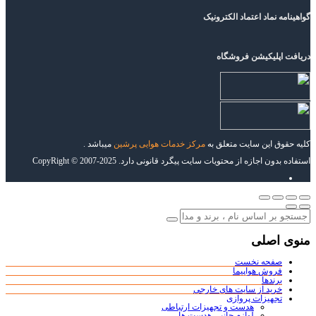
گواهینامه نماد اعتماد الکترونیک
دریافت اپلیکیشن فروشگاه
کلیه حقوق این سایت متعلق به
مرکز خدمات هوایی پرشین
میباشد .
استفاده بدون اجازه از محتویات سایت پیگرد قانونی دارد. CopyRight © 2007-2025
منوی اصلی
صفحه نخست
فروش هواپیما
برندها
خرید از سایت های خارجی
تجهیزات پروازی
هدست و تجهیزات ارتباطی
لوازم جانبی هدست ها