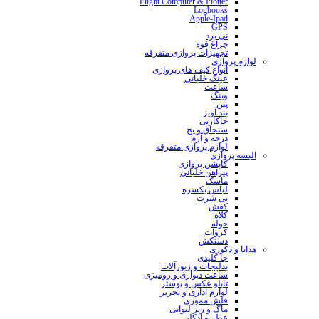
Flight Computer & Plotter
Logbooks
Apple-Ipad
GPS
نی برد
چراغ قوه
تجهیزات پروازی متفرقه
لوازم پروازی
انواع کیف های پروازی
عینک خلبانی
ساعت
وینگ
پین
بند آویز
جاکارتی
سنجاق و بج
درجه و آرم
لوازم پروازی متفرقه
البسه پروازی
کاپشن پروازی
پیراهن خلبانی
ماسک
لباس یکسره
تی شرت
کفش
کلاه
حوله
کروات
دستکش
هدایا و دکوری
جا کلیدی
بدلیجات و زیورآلات
ساعت دیواری و رومیزی
تابلو عکس و پوستر
لوازم اداری و تحریر
فلش مموری
ماگ و زیر لیوانی
عطر و ادکلن