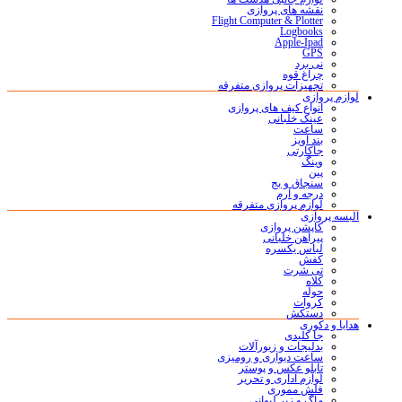
نقشه های پروازی
Flight Computer & Plotter
Logbooks
Apple-Ipad
GPS
نی برد
چراغ قوه
تجهیزات پروازی متفرقه
لوازم پروازی
انواع کیف های پروازی
عینک خلبانی
ساعت
بند آویز
جاکارتی
وینگ
پین
سنجاق و بج
درجه و آرم
لوازم پروازی متفرقه
البسه پروازی
کاپشن پروازی
پیراهن خلبانی
لباس یکسره
کفش
تی شرت
کلاه
حوله
کروات
دستکش
هدایا و دکوری
جا کلیدی
بدلیجات و زیورآلات
ساعت دیواری و رومیزی
تابلو عکس و پوستر
لوازم اداری و تحریر
فلش مموری
ماگ و زیر لیوانی