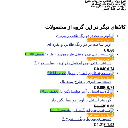
تنوع رنگ در انتخاب مدل های متنوع
تنوع رنگ و تنوع مدل سنگ ها
کیفیت بسیار بالای آبکاری طلا
رنگ غیر قابل تغییر
کالاهای دیگر در این گروه از محصولات
افزودن به سبد خرید
آويز ساعت در دو رنگ طلايي و نقره اى
€
0.60
تخفیف
0.09
€
افزودن به سبد خرید
دستبند بافتی بهمراه قفل طرح هواپیما – طرح 2
€
0.84
€
0.74
تخفیف
0.14
€
افزودن به سبد خرید
دست بند فلزی با طرح نیمه بال
€
0.88
€
0.74
تخفیف
0.23
€
افزودن به سبد خرید
گردنبند استيل با آويز هواپيما نگين دار
€
1.12
€
0.88
تخفیف
0.19
€
افزودن به سبد خرید
دسبند چرمی با وینگ – طرح 2
€
1.21
€
1.02