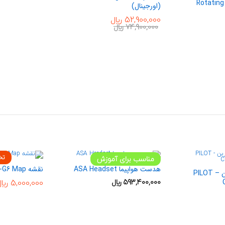
Rotating
(اورجینال)
52,900,000
﷼
74,900,000
﷼
تخ
مناسب برای آموزش
هدست هواپیما ASA Headset
نقشه ONC-G6 Map
تستر منواکسید کربن – PILOT
593,400,000
﷼
5,000,000
﷼