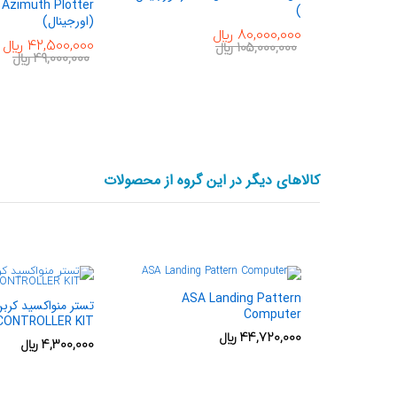
 Azimuth Plotter
)
(اورجینال)
80,000,000
﷼
42,500,000
﷼
105,000,000
﷼
49,000,000
﷼
کالاهای دیگر در این گروه از محصولات
ASA Landing Pattern
Computer
CONTROLLER KIT
44,720,000
﷼
4,300,000
﷼