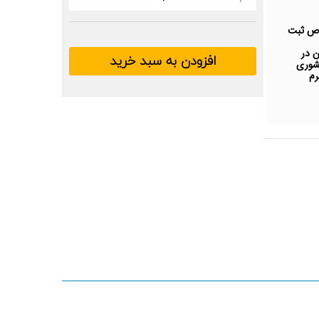
EU
FCL
Logbook
وص ثبت
ن در
افزودن به سبد خرید
کشوری
با کیفیت خوب وزن کاغذ: 100 گرم