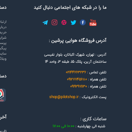
ما را در شبکه های اجتماعی دنبال کنید
دست
ارتبا
دربار
حری
شرای
آدرس فروشگاه هوایی پرشین :
پرسش
پیگی
سایت
آدرس : تهران، شهرک اکباتان، بلوار نفیسی
وبلا
ساختمان آرین، پلاک 15، طبقه 3، واحد 14
تلفن تماس :
02144663236
دست
تلفن همراه :
09127745680
تلفن همراه :
09192971130
پست الکترونیک :
shop@pilotshop.ir
آخری
ساعات کاری :
شنبه الی چهارشنبه :
10:00 الی 17:00
تاری