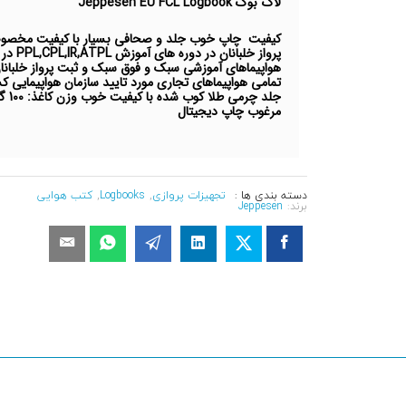
لاگ بوک Jeppesen EU FCL Logbook
کیفیت چاپ خوب جلد و صحافی بسیار با کیفیت مخص
پرواز خلبانان در دوره های آموزش PPL,CPL,IR,ATPL در
هواپیماهای آموزشی سبک و فوق سبک و ثبت پرواز خلبانا
تمامی هواپیماهای تجاری مورد تایید سازمان هواپیمایی 
جلد چرمی طلا کوب شده 
مرغوب چاپ دیجیتال
دسته بندی ها :
تجهیزات پروازی
,
Logbooks
,
کتب هوایی
برند:
Jeppesen