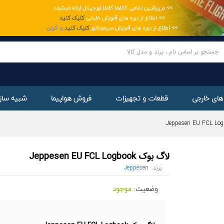
>> در پرشین تمامی کالاها کاملا اورجینال ارائه میشوند.
ge
>> اطلاع از دوره های آموزش خلبانی
کلیک کنید
>> اطلاع از دوره های آموزش سیمولاتور
کلیک کنید
رد کردن
های خارجی
قطعات و تجهیزات
فروش هواپیما
شبیه ساز 
لاگ بوک Jeppesen EU FCL Logbook
برند:
Jeppesen
وضعیت:
موجود