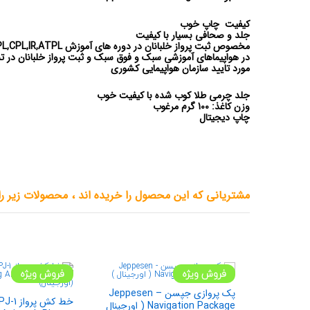
کیفیت چاپ خوب
جلد و صحافی بسیار با کیفیت
مخصوص ثبت پرواز خلبانان در دوره های آموزش PPL,CPL,IR,ATPL
در هواپیماهای آموزشی سبک و فوق سبک و ثبت پرواز خلبانان در ت
مورد تایید سازمان هواپیمایی کشوری
جلد چرمی طلا کوب شده با کیفیت خوب
وزن کاغذ: 100 گرم مرغوب
چاپ دیجیتال
مشتریانی که این محصول را خریده اند ، محصولات زیر را ن
فروش ویژه
فروش ویژه
پک پروازی جپسن – Jeppesen
خط کش پ
Navigation Package ( اورجینال