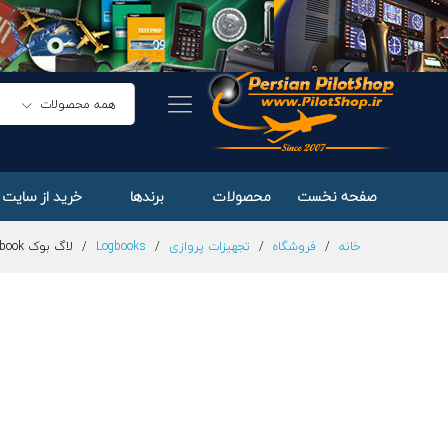
لاگ بوک Jeppesen EU FCL Logbook
توضیحات
همه محصولات
صفحه نخست
محصولات
برندها
خرید از سایت 
خانه
/
فروشگاه
/
تجهیزات پروازی
/
Logbooks
/
لاگ بوک Jeppesen EU FCL Logbook
تخفیف
1,000,000
﷼