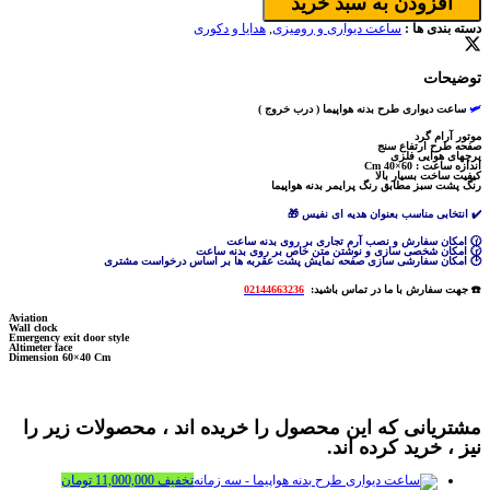
افزودن به سبد خرید
دسته بندی ها :
ساعت دیواری و رومیزی
,
هدایا و دکوری
توضیحات
🛩️
ساعت دیواری طرح بدنه هواپیما ( درب خروج )
موتور آرام گرد
صفحه طرح ارتفاع سنج
پرچهای هوایی فلزی
اندازه ساعت : 60×40 Cm
کیفیت ساخت بسیار بالا
رنگ پشت سبز مطابق رنگ پرایمر بدنه هواپیما
✔️ انتخابی مناسب بعنوان هدیه ای نفیس 🎁
🕜 امکان سفارش و نصب آرم تجاری بر روی بدنه ساعت
🕝 امکان شخصی سازی و نوشتن متن خاص بر روی بدنه ساعت
🕑 امکان سفارشی سازی صفحه نمایش پشت عقربه ها بر اساس درخواست مشتری
☎️ جهت سفارش با ما در تماس باشید:
02144663236
Aviation
Wall clock
Emergency exit door style
Altimeter face
Dimension 60×40 Cm
مشتریانی که این محصول را خریده اند ، محصولات زیر را
نیز ، خرید کرده اند.
تخفیف
11,000,000
تومان