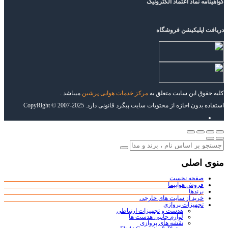
گواهینامه نماد اعتماد الکترونیک
دریافت اپلیکیشن فروشگاه
کلیه حقوق این سایت متعلق به
مرکز خدمات هوایی پرشین
میباشد .
استفاده بدون اجازه از محتویات سایت پیگرد قانونی دارد. CopyRight © 2007-2025
منوی اصلی
صفحه نخست
فروش هواپیما
برندها
خرید از سایت های خارجی
تجهیزات پروازی
هدست و تجهیزات ارتباطی
لوازم جانبی هدست ها
نقشه های پروازی