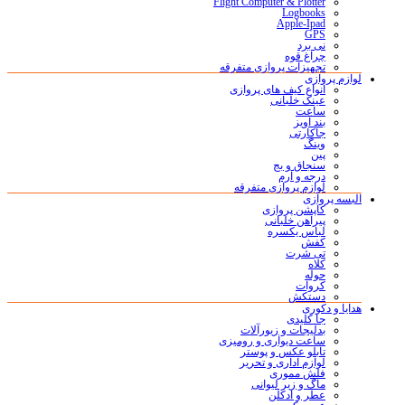
Flight Computer & Plotter
Logbooks
Apple-Ipad
GPS
نی برد
چراغ قوه
تجهیزات پروازی متفرقه
لوازم پروازی
انواع کیف های پروازی
عینک خلبانی
ساعت
بند آویز
جاکارتی
وینگ
پین
سنجاق و بج
درجه و آرم
لوازم پروازی متفرقه
البسه پروازی
کاپشن پروازی
پیراهن خلبانی
لباس یکسره
کفش
تی شرت
کلاه
حوله
کروات
دستکش
هدایا و دکوری
جا کلیدی
بدلیجات و زیورآلات
ساعت دیواری و رومیزی
تابلو عکس و پوستر
لوازم اداری و تحریر
فلش مموری
ماگ و زیر لیوانی
عطر و ادکلن