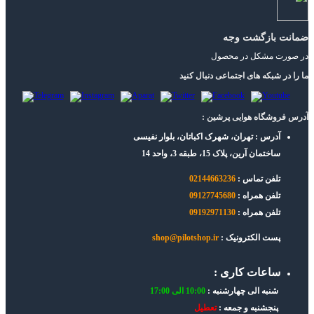
ضمانت بازگشت وجه
در صورت مشکل در محصول
ما را در شبکه های اجتماعی دنبال کنید
آدرس فروشگاه هوایی پرشین :
آدرس : تهران، شهرک اکباتان، بلوار نفیسی
ساختمان آرین، پلاک 15، طبقه 3، واحد 14
تلفن تماس :
02144663236
تلفن همراه :
09127745680
تلفن همراه :
09192971130
پست الکترونیک :
shop@pilotshop.ir
ساعات کاری :
شنبه الی چهارشنبه :
10:00 الی 17:00
پنجشنبه و جمعه :
تعطیل