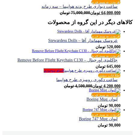
افزودن به سبد خرید
ساعت دیواری طرح بدنه هواپیما – سه زمانه
64,000,000
تومان
75,000,000
تومان
کالاهای دیگر در این گروه از محصولات
افزودن به سبد خرید
عروسک مهماندار آقا – Stewardess Dolls
520,000
تومان
افزودن به سبد خرید
جاکلیدی اورجینال – Remove Before Flight Keychain C130
645,000
تومان
اتمام موجودی
اطلاعات بیشتر
ساعت دکوری رومیزی طرح هواپیما
4,200,000
تومان
4,500,000
تومان
افزودن به سبد خرید
لیوان Boeing Mug
90,000
تومان
افزودن به سبد خرید
لیوان Boeing 747 Mug
90,000
تومان