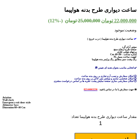
ساعت دیواری طرح بدنه هواپیما
22,000,000
تومان
25,000,000
تومان
(-12%)
وضعیت:
موجود
🛩️
ساعت دیواری طرح بدنه هواپیما ( درب خروج )
موتور آرام گرد
صفحه طرح ارتفاع سنج
پرچهای هوایی فلزی
اندازه ساعت : 60×40 Cm
کیفیت ساخت بسیار بالا
رنگ پشت سبز مطابق رنگ پرایمر بدنه هواپیما
✔️ انتخابی مناسب بعنوان هدیه ای نفیس 🎁
🕜 امکان سفارش و نصب آرم تجاری بر روی بدنه ساعت
🕝 امکان شخصی سازی و نوشتن متن خاص بر روی بدنه ساعت
🕑 امکان سفارشی سازی صفحه نمایش پشت عقربه ها بر اساس درخواست مشتری
☎️ جهت سفارش با ما در تماس باشید:
02144663236
Aviation
Wall clock
Emergency exit door style
Altimeter face
Dimension 60×40 Cm
مقدار ساعت دیواری طرح بدنه هواپیما
تعداد: