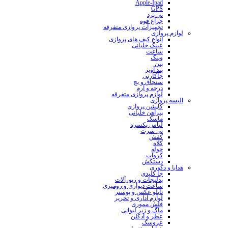
Apple-Ipad
GPS
نی برد
چراغ قوه
تجهیزات پروازی متفرقه
لوازم پروازی
انواع کیف های پروازی
عینک خلبانی
ساعت
وینگ
پین
بند آویز
جاکارتی
سنجاق و بج
درجه و آرم
لوازم پروازی متفرقه
البسه پروازی
کاپشن پروازی
پیراهن خلبانی
ماسک
لباس یکسره
تی شرت
کفش
کلاه
حوله
کروات
دستکش
هدایا و دکوری
جا کلیدی
بدلیجات و زیورآلات
ساعت دیواری و رومیزی
تابلو عکس و پوستر
لوازم اداری و تحریر
فلش مموری
ماگ و زیر لیوانی
عطر و ادکلن
عروسک