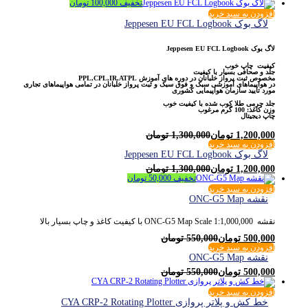
تخفیف
100,000
تومان
افزودن به سبد خرید
لاگ بوک Jeppesen EU FCL Logbook
لاگ بوک Jeppesen EU FCL Logbook
کیفیت چاپ خوب
جلد و صحافی بسیار با کیفیت
مخصوص ثبت پرواز خلبانان در دوره های آموزش PPL,CPL,IR,ATPL
در هواپیماهای آموزشی سبک و فوق سبک و ثبت پرواز خلبانان در تمامی هواپیماهای تجاری
مورد تایید سازمان هواپیمایی کشوری
جلد چرمی طلا کوب شده با کیفیت خوب
وزن کاغذ: 100 گرم مرغوب
چاپ دیجیتال
1,200,000
تومان
1,300,000
تومان
افزودن به سبد خرید
لاگ بوک Jeppesen EU FCL Logbook
1,200,000
تومان
1,300,000
تومان
تخفیف
50,000
تومان
افزودن به سبد خرید
نقشه ONC-G5 Map
نقشه ONC-G5 Map Scale 1:1,000,000 با کیفیت کاغذ و چاپ بسیار بالا
500,000
تومان
550,000
تومان
افزودن به سبد خرید
نقشه ONC-G5 Map
500,000
تومان
550,000
تومان
افزودن به سبد خرید
خط کش و پلاتر پروازی CYA CRP-2 Rotating Plotter