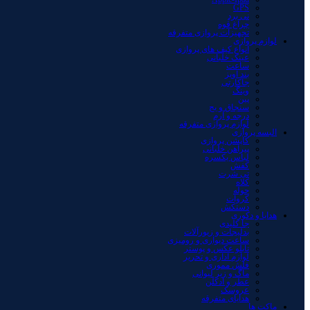
GPS
نی برد
چراغ قوه
تجهیزات پروازی متفرقه
لوازم پروازی
انواع کیف های پروازی
عینک خلبانی
ساعت
بند آویز
جاکارتی
وینگ
پین
سنجاق و بج
درجه و آرم
لوازم پروازی متفرقه
البسه پروازی
کاپشن پروازی
پیراهن خلبانی
لباس یکسره
کفش
تی شرت
کلاه
حوله
کروات
دستکش
هدایا و دکوری
جا کلیدی
بدلیجات و زیورآلات
ساعت دیواری و رومیزی
تابلو عکس و پوستر
لوازم اداری و تحریر
فلش مموری
ماگ و زیر لیوانی
عطر و ادکلن
عروسک
هدایای متفرقه
ماکت ها