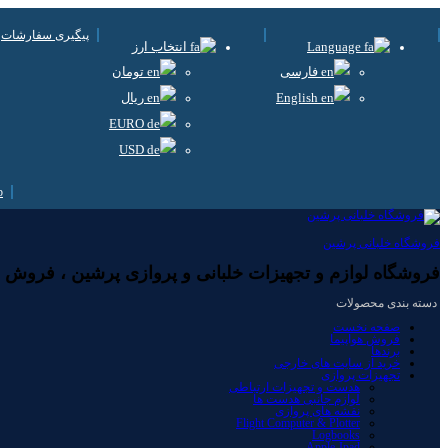
پیگیری سفارشات
Language
انتخاب ارز
فارسی
تومان
English
ریال
EURO
USD
فروشگاه خلبانی پرشین
فروشگاه لوازم و تجهیزات خلبانی و پروازی پرشین ، فروش لوا
دسته بندی محصولات
صفحه نخست
فروش هواپیما
برندها
خرید از سایت های خارجی
تجهیزات پروازی
هدست و تجهیزات ارتباطی
لوازم جانبی هدست ها
نقشه های پروازی
Flight Computer & Plotter
Logbooks
Apple-Ipad