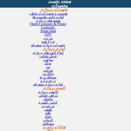
صفحه نخست
محصولات
تجهیزات پروازی
هدست و تجهیزات ارتباطی
لوازم جانبی هدست ها
نقشه های پروازی
Flight Computer & Plotter
Logbooks
Apple-Ipad
GPS
نی برد
چراغ قوه
تجهیزات پروازی متفرقه
لوازم پروازی
انواع کیف های پروازی
عینک خلبانی
ساعت
وینگ
پین
بند آویز
جاکارتی
سنجاق و بج
درجه و آرم
لوازم پروازی متفرقه
البسه پروازی
کاپشن پروازی
پیراهن خلبانی
ماسک
لباس یکسره
تی شرت
کفش
کلاه
حوله
کروات
دستکش
هدایا و دکوری
جا کلیدی