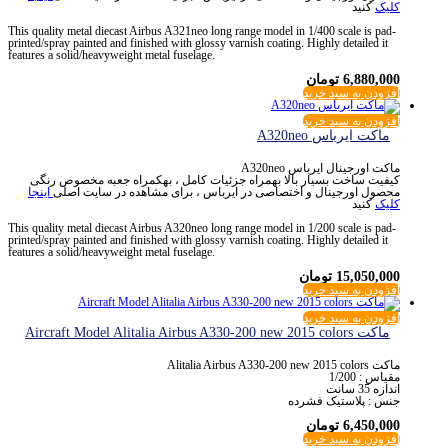
کلیک
کنید
This quality metal diecast Airbus A321neo long range model in 1/400 scale is pad-
printed/spray painted and finished with glossy varnish coating. Highly detailed it
features a solid/heavyweight metal fuselage.
6,880,000
تومان
افزودن به سبد خرید
افزودن به سبد خرید
ماکت ایرباس A320neo
ماکت اورجینال ایرباس A320neo
کیفیت ساخت بسیار بالا بهمراه جزئیات کامل ، بهکمراه جعبه مخصوص رنگی
محصول اورجینال و اختصاصی در ایرباس ، برای مشاهده در سایت اصلی
اینجا
کلیک
کنید
This quality metal diecast Airbus A320neo long range model in 1/200 scale is pad-
printed/spray painted and finished with glossy varnish coating. Highly detailed it
features a solid/heavyweight metal fuselage.
15,050,000
تومان
افزودن به سبد خرید
افزودن به سبد خرید
ماکت Aircraft Model Alitalia Airbus A330-200 new 2015 colors
ماکت Alitalia Airbus A330-200 new 2015 colors
مقیاس : 1/200
اندازه 35 سانت
جنس : پلاستیک فشرده
6,450,000
تومان
افزودن به سبد خرید