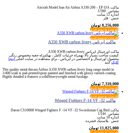
ماکت Aircraft Model Iran Air Airbus A330-200 – EP-IJA
مقیاس : 1/500
اندازه 12 سانت
جنس : فلز
8,256,000
تومان
افزودن به سبد خرید
افزودن به سبد خرید
ماکت ایرباس A350 XWB carbon livery
ماکت اورجینال ایرباس A350 XWB carbon livery
کیفیت ساخت بسیار بالا بهمراه جزئیات کامل ، بهکمراه جعبه مخصوص رنگی
محصول اورجینال و اختصاصی در ایرباس ، برای مشاهده در سایت اصلی
اینجا
کلیک
کنید
This quality metal diecast Airbus A350 XWB carbon livery long range model in
1/400 scale is pad-printed/spray painted and finished with glossy varnish coating.
Highly detailed it features a solid/heavyweight metal fuselage.
7,310,000
تومان
افزودن به سبد خرید
افزودن به سبد خرید
ماکت Winged Fighters F-14 VF -32
ماکت Daron CS10008 Winged Fighters F -14 VF -32 Swordsman Cag Bird
مقیاس : 1/144
اندازه 10 سانت
جنس : پلاستیک فشرده
11,825,000
تومان
افزودن به سبد خرید