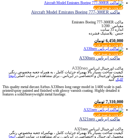
افزودن به سبد خرید
ماکت Aircraft Model Emirates Boeing 777-300ER
ماکت Emirates Boeing 777-300ER
مقیاس : 1/200
اندازه 35 سانت
جنس : پلاستیک فشرده
6,450,000
تومان
افزودن به سبد خرید
افزودن به سبد خرید
ماکت ایرباس A330neo
A330neo
ماکت اورجینال ایرباس
کیفیت ساخت بسیار بالا بهمراه جزئیات کامل ، به همراه جعبه مخصوص رنگی
محصول اورجینال و اختصاصی در ایرباس ، برای مشاهده در سایت اصلی
اینجا
کلیک
کنید
This quality metal diecast Airbus A330neo long range model in 1/400 scale is pad-
printed/spray painted and finished with glossy varnish coating. Highly detailed it
features a solid/heavyweight metal fuselage.
7,310,000
تومان
افزودن به سبد خرید
افزودن به سبد خرید
ماکت ایرباس A321neo
ماکت اورجینال ایرباس A321neo
کیفیت ساخت بسیار بالا بهمراه جزئیات کامل ، بهکمراه جعبه مخصوص رنگی
محصول اورجینال و اختصاصی در ایرباس ، برای مشاهده در سایت اصلی
اینجا