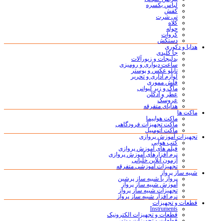
لباس یکسره
کفش
تی شرت
کلاه
حوله
کروات
دستکش
هدایا و دکوری
جا کلیدی
بدلیجات و زیورآلات
ساعت دیواری و رومیزی
تابلو عکس و پوستر
لوازم اداری و تحریر
فلش مموری
ماگ و زیر لیوانی
عطر و ادکلن
عروسک
هدایای متفرقه
ماکت ها
ماکت هواپیما
ماکت تجهیزات فرودگاهی
ماکت اتومبیل
تجهیزات آموزش پروازی
کتب هوایی
فیلم های آموزش پروازی
نرم افزارهای آموزش پروازی
آزمون آنلاین خلبانی
تجهیزات آموزشی متفرقه
شبیه ساز پرواز
پرواز با شبیه ساز پرشین
آموزش شبیه ساز پرواز
تجهیزات شبیه ساز پرواز
نرم افزار شبیه ساز پرواز
قطعات و تجهیزات
Instruments
قطعات و تجهیزات الکترونیک
قطعات و تجهیزات موتور