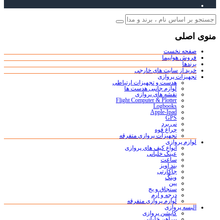
منوی اصلی
صفحه نخست
فروش هواپیما
برندها
خرید از سایت های خارجی
تجهیزات پروازی
هدست و تجهیزات ارتباطی
لوازم جانبی هدست ها
نقشه های پروازی
Flight Computer & Plotter
Logbooks
Apple-Ipad
GPS
نی برد
چراغ قوه
تجهیزات پروازی متفرقه
لوازم پروازی
انواع کیف های پروازی
عینک خلبانی
ساعت
بند آویز
جاکارتی
وینگ
پین
سنجاق و بج
درجه و آرم
لوازم پروازی متفرقه
البسه پروازی
کاپشن پروازی
پیراهن خلبانی