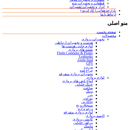
قطعات و تجهیزات بدنه
ابزار و تجهیزات تعمیرات
بازارچه هوایی ( کارکرده )
ارتباط با ما
منو اصلی
صفحه نخست
محصولات
تجهیزات پروازی
هدست و تجهیزات ارتباطی
لوازم جانبی هدست ها
نقشه های پروازی
Flight Computer & Plotter
Logbooks
Apple-Ipad
GPS
نی برد
چراغ قوه
تجهیزات پروازی متفرقه
لوازم پروازی
انواع کیف های پروازی
عینک خلبانی
ساعت
وینگ
پین
بند آویز
جاکارتی
سنجاق و بج
درجه و آرم
لوازم پروازی متفرقه
البسه پروازی
کاپشن پروازی
پیراهن خلبانی
ماسک
لباس یکسره