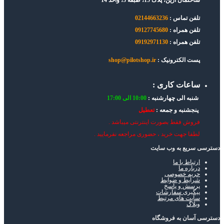
ساختمان آرین، پلاک 15، طبقه 3، واحد 14
تلفن تماس :
02144663236
تلفن همراه :
09127745680
تلفن همراه :
09192971130
پست الکترونیک :
shop@pilotshop.ir
ساعات کاری :
شنبه الی چهارشنبه :
10:00 الی 17:00
پنجشنبه و جمعه :
تعطیل
فروش فقط بصورت اینترنتی میباشد .
لطفا جهت خرید ، حضوری مراجعه نفرمایید .
دسترسی سریع به وب سایت
ارتباط با ما
درباره ما
حریم خصوصی
شرایط و ضوابط
پرسش و پاسخ
پیگیری سفارشات
سایت های مرتبط
وبلاگ
دسترسی آسان به فروشگاه